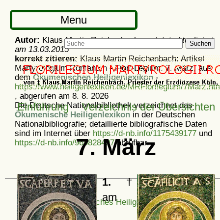
Menu
Autor:
Klaus Martin Reichenbach -
zuletzt aktualisiert
Suchen
am
13.03.2015
korrekt zitieren:
Klaus Martin Reichenbach: Artikel
Martyrologium Romanum - Flori-Legium: 7. März, aus
dem
Ökumenischen Heiligenlexikon
-
https://www.heiligenlexikon.de/MRFlorilegium/7Marz.ht
, abgerufen am 8. 8. 2026
Die Deutsche Nationalbibliothek verzeichnet das
Einführung
Verzeichnis der Übersichten
Ökumenische Heiligenlexikon
in der Deutschen
Nationalbibliografie; detaillierte bibliografische Daten
sind im Internet über
https://d-nb.info/1175439177
und
7. März
https://d-nb.info/969828497
abrufbar.
1.
†
am
Ökumenisches Heiligenlexikon