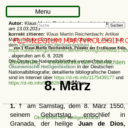
Menu
Autor:
Klaus Martin Reichenbach -
zuletzt aktualisiert
Suchen
am
13.03.2015
korrekt zitieren:
Klaus Martin Reichenbach: Artikel
Martyrologium Romanum - Flori-Legium: 8. März, aus
dem
Ökumenischen Heiligenlexikon
-
https://www.heiligenlexikon.de/MRFlorilegium/8Marz.ht
, abgerufen am 6. 8. 2026
Die Deutsche Nationalbibliothek verzeichnet das
Einführung
Verzeichnis der Übersichten
Ökumenische Heiligenlexikon
in der Deutschen
Nationalbibliografie; detaillierte bibliografische Daten
sind im Internet über
https://d-nb.info/1175439177
und
8. März
https://d-nb.info/969828497
abrufbar.
1.
† am Samstag, dem 8. März 1550,
seinem Geburtstag, entschlief in
Ökumenisches Heiligenlexikon
Granada, der heilige
Juan de Dios,