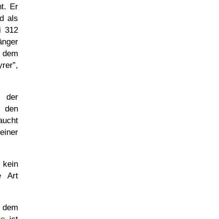
t. Er
d als
i 312
änger
- dem
yrer
,
 der
, den
aucht
einer
 kein
e Art
t dem