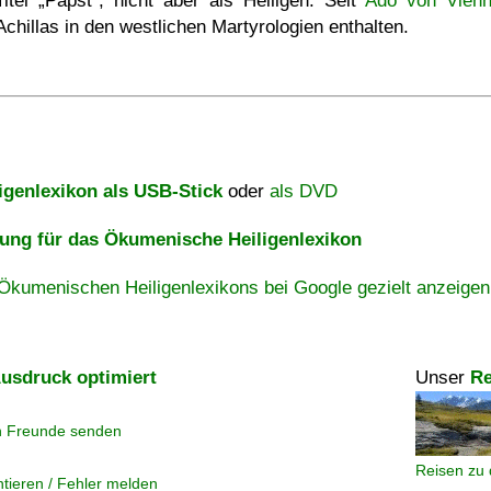
Titel
Papst
, nicht aber als Heiligen. Seit
Ado von Vien
Achillas in den westlichen Martyrologien enthalten.
igenlexikon als USB-Stick
oder
als DVD
ng für das Ökumenische Heiligenlexikon
Ökumenischen Heiligenlexikons bei Google gezielt anzeigen
usdruck optimiert
Unser
Re
n Freunde senden
Reisen zu 
tieren / Fehler melden