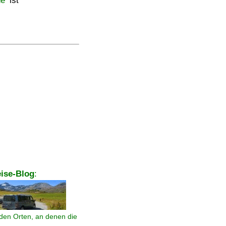
ne
ist
ise-Blog
:
den Orten, an denen die