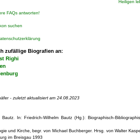
Heiligen l
ere FAQs antworten!
ikon suchen
atenschutzerklärung
h zufällige Biografien an:
st Righi
ten
denburg
äfer -
zuletzt aktualisiert am
24.08.2023
 Bautz. In: Friedrich-Wilhelm Bautz (Hg.): Biographisch-Bibliographi
ogie und Kirche, begr. von Michael Buchberger. Hrsg. von Walter Kasper,
burg im Breisgau 1993