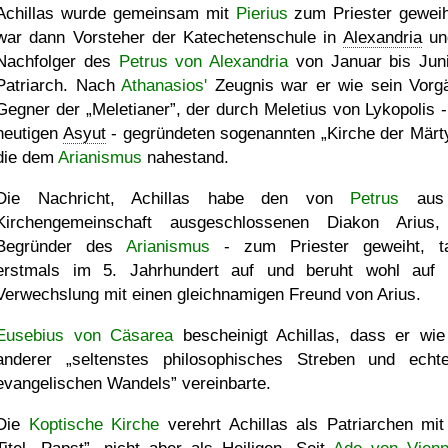
Achillas wurde gemeinsam mit
Pierius
zum Priester geweih
war dann Vorsteher der Katechetenschule in
Alexandria
un
Nachfolger des
Petrus von Alexandria
von Januar bis Jun
Patriarch. Nach
Athanasios'
Zeugnis war er wie sein Vorg
Gegner der
Meletianer
, der durch Meletius von Lykopolis 
heutigen
Asyut
- gegründeten sogenannten
Kirche der Märt
die dem
Arianismus
nahestand.
Die Nachricht, Achillas habe den von
Petrus
aus
Kirchengemeinschaft ausgeschlossenen Diakon Arius
Begründer des
Arianismus
- zum Priester geweiht, t
erstmals im 5. Jahrhundert auf und beruht wohl auf 
Verwechslung mit einen gleichnamigen Freund von Arius.
Eusebius von Cäsarea
bescheinigt Achillas, dass er wie
anderer
seltenstes philosophisches Streben und echt
evangelischen Wandels
vereinbarte.
Die
Koptische Kirche
verehrt Achillas als Patriarchen mi