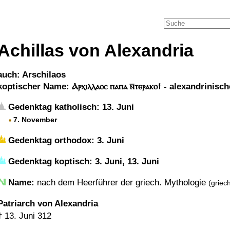
Achillas von Alexandria
auch: Arschilaos
koptischer Name: Ⲁⲣⲭⲓⲗⲗⲁⲟⲥ ⲡⲁⲡⲁ ⲛ︦ⲧⲉⲣⲁⲕⲟϯ - alexandrinisc
Gedenktag katholisch: 13. Juni
7. November
Gedenktag orthodox: 3. Juni
Gedenktag koptisch: 3. Juni, 13. Juni
Name:
nach dem Heerführer der griech. Mythologie
(griech
Patriarch von Alexandria
†
13. Juni 312