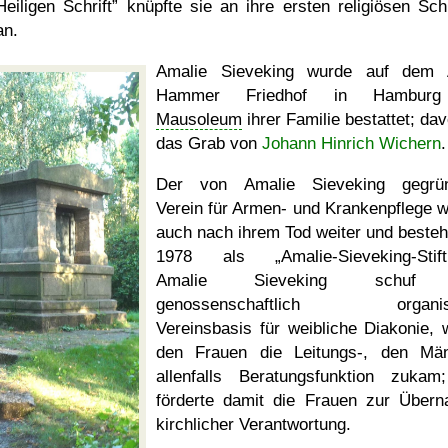
Heiligen Schrift
knüpfte sie an ihre ersten religiösen Schr
an.
Amalie Sieveking wurde auf dem 
Hammer Friedhof in Hambur
Mausoleum
ihrer Familie bestattet; dav
das Grab von
Johann Hinrich Wichern
.
Der von Amalie Sieveking gegrün
Verein für Armen- und Krankenpflege 
auch nach ihrem Tod weiter und besteht
1978 als
Amalie-Sieveking-Stif
Amalie Sieveking schuf 
genossenschaftlich organisi
Vereinsbasis für weibliche Diakonie, 
den Frauen die Leitungs-, den Mä
allenfalls Beratungsfunktion zukam
förderte damit die Frauen zur Über
kirchlicher Verantwortung.