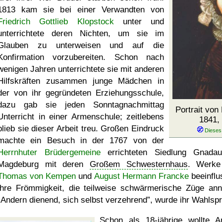
1813 kam sie bei einer Verwandten von
Friedrich Gottlieb Klopstock
unter und
unterrichtete deren Nichten, um sie im
Glauben zu unterweisen und auf die
Konfirmation vorzubereiten. Schon nach
wenigen Jahren unterrichtete sie mit anderen
Hilfskräften zusammen junge Mädchen in
der von ihr gegründeten Erziehungsschule,
dazu gab sie jeden Sonntagnachmittag
Portrait von
Unterricht in einer Armenschule; zeitlebens
1841, 
blieb sie dieser Arbeit treu. Großen Eindruck
machte ein Besuch in der 1767 von der
Herrnhuter Brüdergemeine
errichteten Siedlung Gnada
Magdeburg mit deren
Großem Schwesternhaus
. Werke
Thomas von Kempen
und
August Hermann Francke
beeinflu
ihre Frömmigkeit, die teilweise schwärmerische Züge an
Andern dienend, sich selbst verzehrend
, wurde ihr Wahlsp
Schon als 18-jährige wollte A