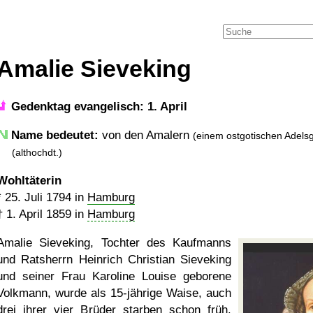
Amalie Sieveking
Gedenktag evangelisch: 1. April
Name bedeutet:
von den Amalern
(einem ostgotischen Adels
(althochdt.)
Wohltäterin
*
25. Juli 1794
in
Hamburg
†
1. April 1859
in
Hamburg
Amalie Sieveking, Tochter des Kaufmanns
und Ratsherrn Heinrich Christian Sieveking
und seiner Frau Karoline Louise geborene
Volkmann, wurde als 15-jährige Waise, auch
drei ihrer vier Brüder starben schon früh.