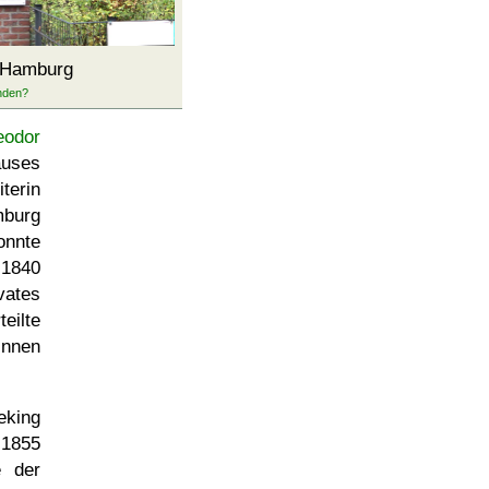
 Hamburg
eodor
auses
terin
mburg
onnte
1840
ates
eilte
innen
eking
 1855
e der