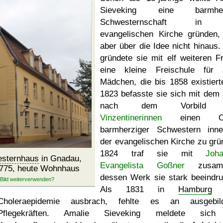
Sieveking eine barmher
Schwesternschaft in 
evangelischen Kirche gründen
aber über die Idee nicht hinaus.
gründete sie mit elf weiteren F
eine kleine Freischule für
Mädchen, die bis 1858 existiert
1823 befasste sie sich mit dem 
nach dem Vorbild 
Vinzentinerinnen
einen Or
barmherziger Schwestern inne
der evangelischen Kirche zu grü
1824 traf sie mit
Joh
sternhaus
in Gnadau,
Evangelista Goßner
zusamm
1775, heute Wohnhaus
dessen Werk sie stark beeindru
Als 1831 in
Hamburg
e
Choleraepidemie ausbrach, fehlte es an ausgebild
Pflegekräften. Amalie Sieveking meldete sich