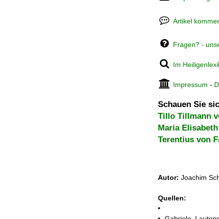
Artikel kommen
Fragen? - uns
Im Heiligenlex
Impressum
-
D
Schauen Sie sic
Tillo Tillmann 
Maria Elisabet
Terentius von 
Autor:
Joachim Sch
Quellen:
•
• Gabriele Lautens