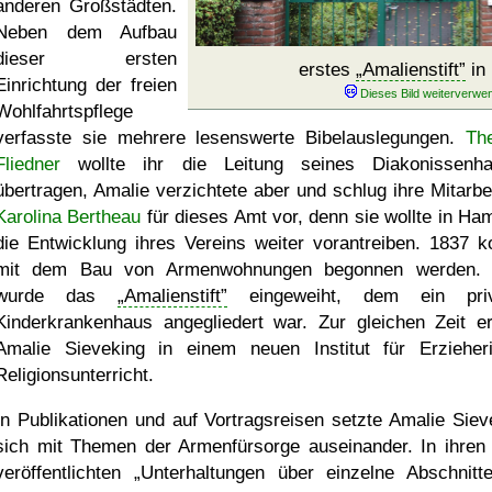
anderen Großstädten.
Neben dem Aufbau
dieser ersten
erstes
Amalienstift
in
Einrichtung der freien
Wohlfahrtspflege
verfasste sie mehrere lesenswerte Bibelauslegungen.
Th
Fliedner
wollte ihr die Leitung seines Diakonissenh
übertragen, Amalie verzichtete aber und schlug ihre Mitarbei
Karolina Bertheau
für dieses Amt vor, denn sie wollte in Ha
die Entwicklung ihres Vereins weiter vorantreiben. 1837 k
mit dem Bau von Armenwohnungen begonnen werden. 
wurde das
Amalienstift
eingeweiht, dem ein priv
Kinderkrankenhaus angegliedert war. Zur gleichen Zeit ert
Amalie Sieveking in einem neuen Institut für Erzieher
Religionsunterricht.
In Publikationen und auf Vortragsreisen setzte Amalie Siev
sich mit Themen der Armenfürsorge auseinander. In ihren
veröffentlichten
Unterhaltungen über einzelne Abschnitt