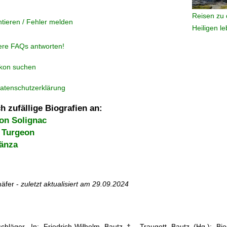
Reisen zu 
tieren / Fehler melden
Heiligen l
ere FAQs antworten!
ikon suchen
atenschutzerklärung
h zufällige Biografien an:
von Solignac
h Turgeon
Fänza
äfer -
zuletzt aktualisiert am
29.09.2024
chläger. In: Friedrich-Wilhelm Bautz †, Traugott Bautz (Hg.): Biog