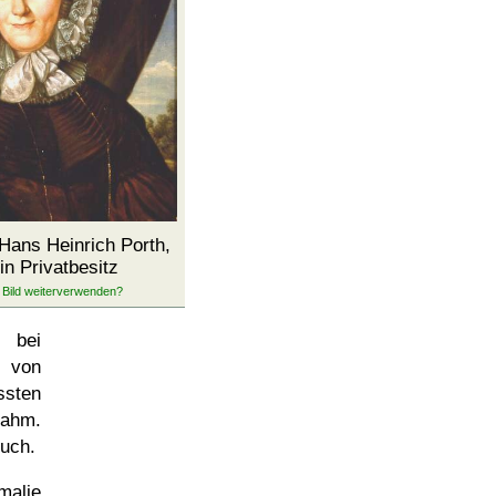
 Hans Heinrich Porth,
in Privatbesitz
u bei
 von
ssten
nahm.
ruch.
malie