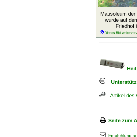
Mausoleum
der 
wurde auf de
Friedhof
Heil
Unterstützu
Artikel des 
Seite zum A
Empfehlung a