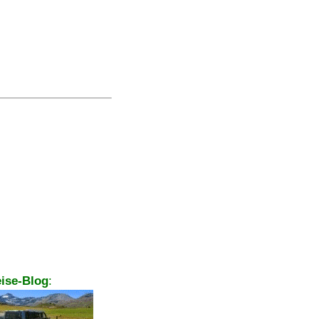
ise-Blog
: