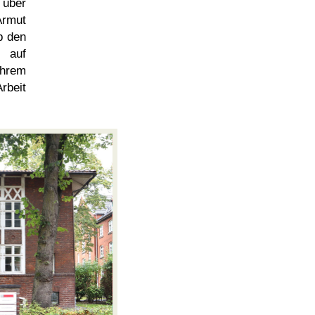
 über
Armut
b den
auf
ihrem
rbeit