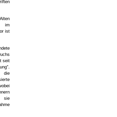
iften
Alten
g im
or ist
dete
wuchs
 seit
tung
.
die
erte
wobei
nnern
; sie
nahme