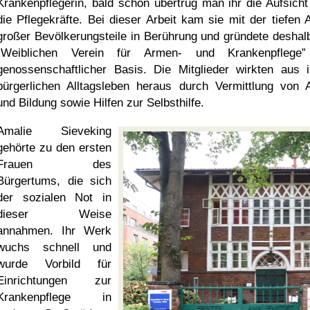
Krankenpflegerin, bald schon übertrug man ihr die Aufsicht
die Pflegekräfte. Bei dieser Arbeit kam sie mit der tiefen 
großer Bevölkerungsteile in Berührung und gründete deshal
Weiblichen Verein für Armen- und Krankenpflege
genossenschaftlicher Basis. Die Mitglieder wirkten aus 
bürgerlichen Alltagsleben heraus durch Vermittlung von A
und Bildung sowie Hilfen zur Selbsthilfe.
Amalie Sieveking
gehörte zu den ersten
Frauen des
Bürgertums, die sich
der sozialen Not in
dieser Weise
annahmen. Ihr Werk
wuchs schnell und
wurde Vorbild für
Einrichtungen zur
Krankenpflege in