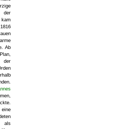
zige
der
, kam
 1816
rauen
 arme
e. Ab
Plan,
der
den
rhalb
nden.
annes
en,
ckte.
ine
eten
 als