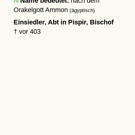
Name bedeutet:
nach dem
Orakelgott Ammon
(ägyptisch)
Einsiedler, Abt in Pispir, Bischof
†
vor 403