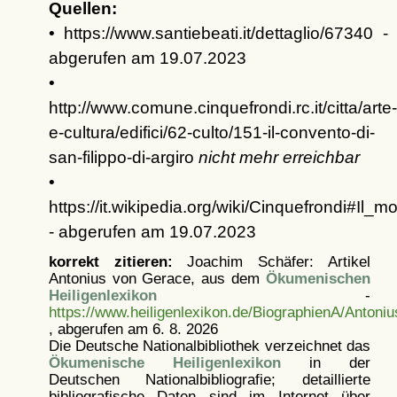
Quellen:
• https://www.santiebeati.it/dettaglio/67340 -
abgerufen am 19.07.2023
•
http://www.comune.cinquefrondi.rc.it/citta/arte-
e-cultura/edifici/62-culto/151-il-convento-di-
san-filippo-di-argiro
nicht mehr erreichbar
•
https://it.wikipedia.org/wiki/Cinquefrondi#Il_m
- abgerufen am 19.07.2023
korrekt zitieren:
Joachim Schäfer: Artikel
Antonius von Gerace, aus dem
Ökumenischen
Heiligenlexikon
-
https://www.heiligenlexikon.de/BiographienA/Anton
, abgerufen am 6. 8. 2026
Die Deutsche Nationalbibliothek verzeichnet das
Ökumenische Heiligenlexikon
in der
Deutschen Nationalbibliografie; detaillierte
bibliografische Daten sind im Internet über