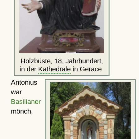
Holzbüste, 18. Jahrhundert,
in der
Kathedrale
in Gerace
Antonius
war
Basilianer
mönch,