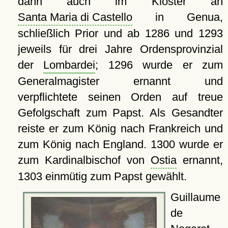
dann auch im Kloster an
Santa Maria di Castello
in Genua,
schließlich Prior und ab 1286 und 1293
jeweils für drei Jahre Ordensprovinzial
der
Lombardei
; 1296 wurde er zum
Generalmagister ernannt und
verpflichtete seinen Orden auf treue
Gefolgschaft zum Papst. Als Gesandter
reiste er zum König nach Frankreich und
zum König nach England. 1300 wurde er
zum Kardinalbischof von
Ostia
ernannt,
1303 einmütig zum Papst gewählt.
Guillaume
de