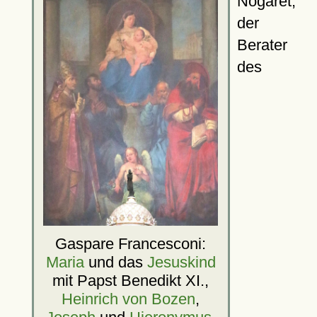
Nogaret,
der
Berater
des
Gaspare Francesconi:
Maria
und das
Jesuskind
mit Papst Benedikt XI.,
Heinrich von Bozen
,