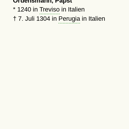
Ordensmann, Papst
*
1240
in
Treviso
in Italien
†
7. Juli 1304
in
Perugia
in Italien