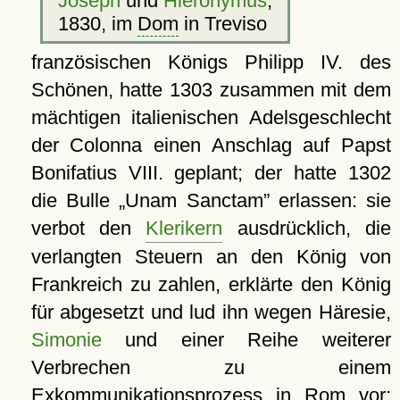
Joseph
und
Hieronymus
,
1830, im
Dom
in Treviso
französischen Königs Philipp IV. des
Schönen, hatte 1303 zusammen mit dem
mächtigen italienischen Adelsgeschlecht
der Colonna einen Anschlag auf Papst
Bonifatius VIII. geplant; der hatte 1302
die Bulle
Unam Sanctam
erlassen: sie
verbot den
Klerikern
ausdrücklich, die
verlangten Steuern an den König von
Frankreich zu zahlen, erklärte den König
für abgesetzt und lud ihn wegen Häresie,
Simonie
und einer Reihe weiterer
Verbrechen zu einem
Exkommunikationsprozess in
Rom
vor;