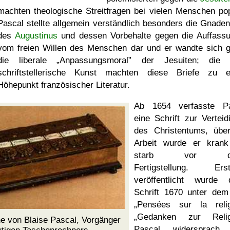
machten theologische Streitfragen bei vielen Menschen pop
Pascal stellte allgemein verständlich besonders die Gnaden
des
Augustinus
und dessen Vorbehalte gegen die Auffass
vom freien Willen des Menschen dar und er wandte sich 
die liberale
Anpassungsmoral
der Jesuiten; die 
schriftstellerische Kunst machten diese Briefe zu 
Höhepunkt französischer Literatur.
Ab 1654 verfasste Pa
eine Schrift zur Verteid
des Christentums, übe
Arbeit wurde er kran
starb vor de
Fertigstellung. Erst
veröffentlicht wurde 
Schrift 1670 unter dem 
Pensées sur la relig
Gedanken zur Relig
 von Blaise Pascal, Vorgänger
Pascal widersprach