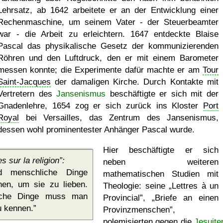
Lehrsatz, ab 1642 arbeitete er an der Entwicklung einer
Rechenmaschine, um seinem Vater - der Steuerbeamter
war - die Arbeit zu erleichtern. 1647 entdeckte Blaise
Pascal das physikalische Gesetz der kommunizierenden
Röhren und den Luftdruck, den er mit einem Barometer
messen konnte; die Experimente dafür machte er am
Tour
Saint-Jacques
der damaligen Kirche. Durch Kontakte mit
Vertretern des
Jansenismus
beschäftigte er sich mit der
Gnadenlehre, 1654 zog er sich zurück ins Kloster
Port
Royal
bei Versailles, das Zentrum des Jansenismus,
dessen wohl prominentester Anhänger Pascal wurde.
Hier beschäftigte er sich
s sur la religion
:
neben weiteren
 menschliche Dinge
mathematischen Studien mit
n, um sie zu lieben.
Theologie: seine
Lettres à un
liche Dinge muss man
Provincial
,
Briefe an einen
u kennen.
Provinzmenschen
,
polemisierten gegen die
Jesuite