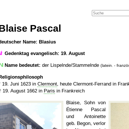
Blaise Pascal
deutscher Name: Blasius
Gedenktag evangelisch: 19. August
Name bedeutet:
der Lispelnde/Stammelnde
(latein. - franzö
Religionsphilosoph
*
19. Juni 1623
in
Clermont
, heute Clermont-Ferrand in Fran
†
19. August 1662
in
Paris
in Frankreich
Blaise, Sohn von
Étienne Pascal
und Antoinette
geb. Begon, verlor