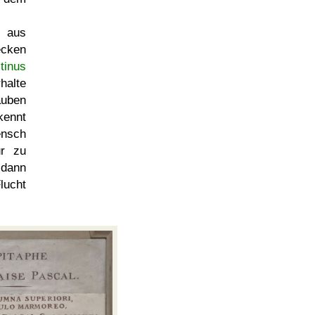
t aus
ecken
tinus
halte
uben
kennt
ensch
ur zu
 dann
lucht