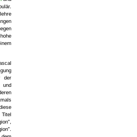
ulär.
lehre
ungen
gegen
hohe
einem
scal
igung
r der
k und
ren
mals
diese
Titel
ion
,
ion
.
 dem