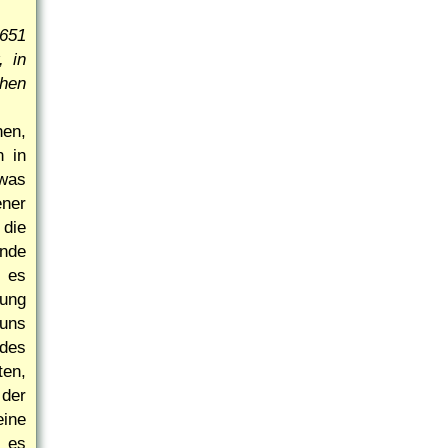
1651
, in
chen
hen,
n in
twas
ner
 die
ende
 es
rung
 uns
 des
ten,
 der
eine
, es