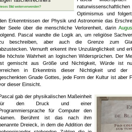
utigen Taschenrechners
naturwissenschaftlichen
Optimismus und folger
den Erkenntnissen der Physik und Astronomie das Erschr
der Seele über die menschliche Verlorenheit, darin
Augus
folgend. Pascal wandte die Logik an, um religiöse Sachver
zu beschreiben, aber auch die Grenze zum Gla
abzustecken. Vernunft erkennt ihre Unzulänglichkeit und er
die höchste Wahrheit an logischen Widersprüchen. Der M
ist gemischt aus Größe und Nichtigkeit, Würde ist n
erreichen in Erkenntnis dieser Nichtigkeit und der
geschenkten Gnade Gottes, jede Form der Kultur ist aber F
vor dieser Einsicht.
Pascal gab der physikalischen Maßeinheit
für den Druck und einer
Programmiersprache für Computer den
Namen. Berühmt ist das nach ihm
benannte Dreieck, in dem die Addition der
nebeneinander stehenden Zahlen die in