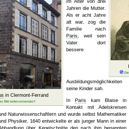
im Alter von drei
Jahren die Mutter.
Als er acht Jahre
alt war, zog die
Familie nach
Paris
, weil sein
Vater dort
bessere
Ausbildungsmöglichkeite
seine Kinder sah.
us
in Clermont-Ferrand
In
Paris
kam Blaise in
Kontakt mit Adelskreisen
und Naturwissenschaftlern und wurde selbst Mathematiker
und Physiker. 1640 entwickelte er als junger Mann in einer
Abhandlung über Kegelschnitte den nach ihm benannten