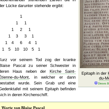
der Lücke darunter stehende ergibt:
1
1
1
1
2
1
1
3
3
1
1
4
6
4
1
1
5
10
10
5
1
Kurz vor seinem Tod zog der kranke
Blaise Pascal zu seiner Schwester in
deren Haus neben der
Kirche Saint-
Epitaph in der
Étienne-du-Mont
, in welcher er dann
du-M
bestattet wurde. Sein Grab und eine
Gedenktafel mit seinem Epitaph befinden
sich in deren Kirchenschiff.
Worte von Blaise Pascal