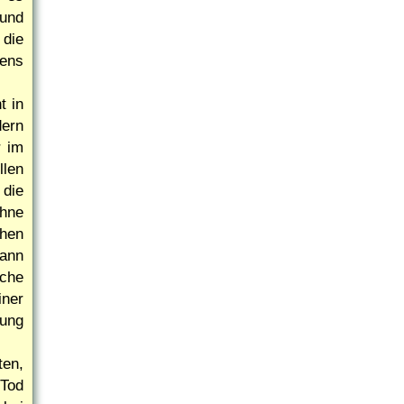
 und
 die
mens
t in
ern
r im
len
 die
ohne
ehen
dann
che
iner
ung
ten,
Tod