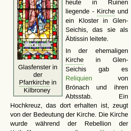
heute in Ruinen
liegende -
Kirche
und
ein Kloster in Glen-
Seichis, das sie als
Äbtissin leitete.
In der ehemaligen
Kirche
in Glen-
Glasfenster in
Seichis gab es
der
Reliquien
von
Pfarrkirche
in
Brónach und ihren
Kilbroney
Abtsstab. Ein
Hochkreuz, das dort erhalten ist, zeugt
von der Bedeutung der Kirche. Die Kirche
wurde während der Rebellion der