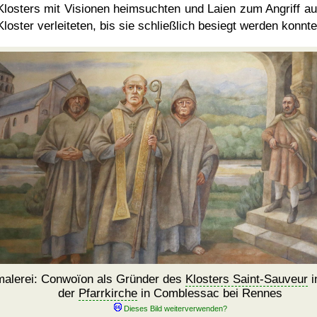
Klosters mit Visionen heimsuchten und Laien zum Angriff au
Kloster verleiteten, bis sie schließlich besiegt werden konnte
alerei: Conwoïon als Gründer des
Klosters Saint-Sauveur
i
der
Pfarrkirche
in Comblessac bei Rennes