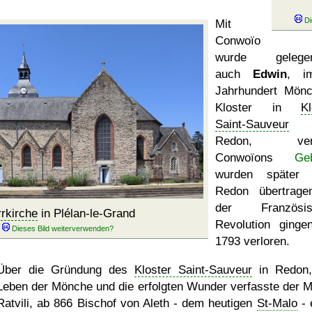
Mit
Conwoïo
wurde gelegent
auch
Edwin
, i
Jahrhundert Mön
Kloster in
Kl
Saint-Sauveur
Redon, vere
Conwoïons
Ge
wurden später 
Redon übertrage
der Französis
rrkirche
in Plélan-le-Grand
Revolution ginge
1793 verloren.
Über die Gründung des
Kloster Saint-Sauveur
in Redon,
Leben der Mönche und die erfolgten Wunder verfasste der 
Ratvili, ab 866 Bischof von Aleth - dem heutigen
St-Malo
- 