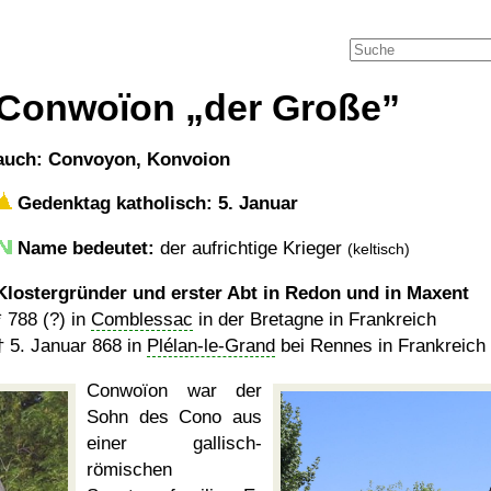
Conwoïon
der Große
auch: Convoyon, Konvoion
Gedenktag katholisch: 5. Januar
Name bedeutet:
der aufrichtige Krieger
(keltisch)
Klostergründer und erster Abt in Redon und in Maxent
*
788 (?)
in
Comblessac
in der Bretagne in Frankreich
†
5. Januar 868
in
Plélan-le-Grand
bei Rennes in Frankreich
Conwoïon war der
Sohn des Cono aus
einer gallisch-
römischen