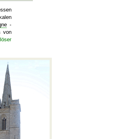
ossen
kalen
gne
-
s von
löser