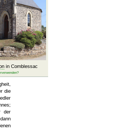
on
in Comblessac
heit,
r die
edler
nnes;
 der
dann
enen