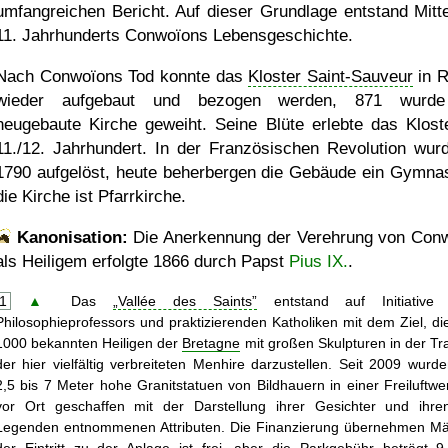
umfangreichen Bericht. Auf dieser Grundlage entstand Mitt
11. Jahrhunderts Conwoïons Lebensgeschichte.
Nach Conwoïons Tod konnte das
Kloster Saint-Sauveur
in 
wieder aufgebaut und bezogen werden, 871 wurde
neugebaute Kirche geweiht. Seine Blüte erlebte das Klost
11./12. Jahrhundert. In der Französischen Revolution wur
1790 aufgelöst, heute beherbergen die Gebäude ein Gymna
die Kirche ist Pfarrkirche.
Kanonisation:
Die Anerkennung der Verehrung von Con
als Heiligem erfolgte
1866
durch Papst
Pius IX.
.
1
▲
Das
Vallée des Saints
entstand auf Initiative 
Philosophieprofessors und praktizierenden Katholiken mit dem Ziel, di
1000 bekannten Heiligen der
Bretagne
mit großen Skulpturen in der Tra
der hier vielfältig verbreiteten Menhire darzustellen. Seit 2009 wurd
2,5 bis 7 Meter hohe Granitstatuen von Bildhauern in einer Freiluftwer
vor Ort geschaffen mit der Darstellung ihrer Gesichter und ihr
Legenden entnommenen Attributen. Die Finanzierung übernehmen M