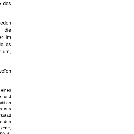
e des
Redon
 die
er im
de es
sium,
woïon
eines
e rund
dition
en nun
kstatt
en den
äzene,