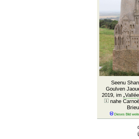
Seenu Sha
Goulven Jaoue
2019, im
Vallé
nahe Carnoët
1
Brie