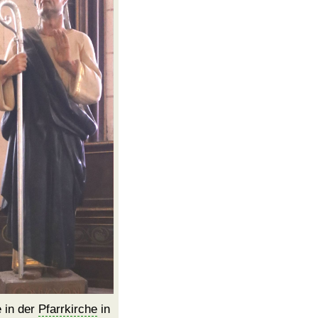
e in der
Pfarrkirche
in