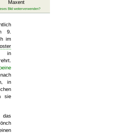
Maxent
lich
m 9.
ch im
oster
in
hrt.
beine
nach
n, in
chen
n sie
 das
Mönch
einen