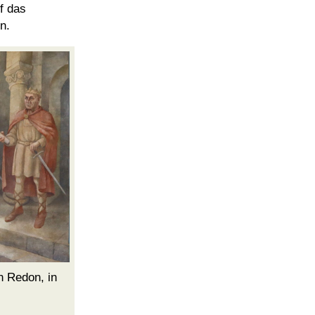
f das
n.
n Redon, in