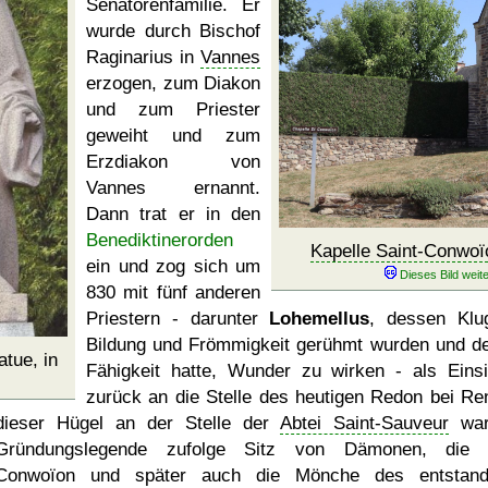
Senatorenfamilie. Er
wurde durch Bischof
Raginarius in
Vannes
erzogen, zum Diakon
und zum Priester
geweiht und zum
Erzdiakon von
Vannes ernannt.
Dann trat er in den
Benediktinerorden
Kapelle Saint-Conwoï
ein und zog sich um
830 mit fünf anderen
Priestern - darunter
Lohemellus
, dessen Klug
Bildung und Frömmigkeit gerühmt wurden und de
atue, in
Fähigkeit hatte, Wunder zu wirken - als Einsi
zurück an die Stelle des heutigen Redon bei Re
dieser Hügel an der Stelle der
Abtei Saint-Sauveur
war
Gründungslegende zufolge Sitz von Dämonen, die 
Conwoïon und später auch die Mönche des entstand