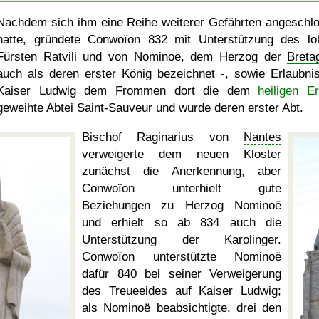
Nachdem sich ihm eine Reihe weiterer Gefährten angeschl
hatte, gründete Conwoïon 832 mit Unterstützung des lo
Fürsten Ratvili und von Nominoë, dem Herzog der
Breta
auch als deren erster König bezeichnet -, sowie Erlaubni
Kaiser Ludwig dem Frommen dort die dem
heiligen Er
geweihte
Abtei Saint-Sauveur
und wurde deren erster Abt.
Bischof Raginarius von
Nantes
verweigerte dem neuen Kloster
zunächst die Anerkennung, aber
Conwoïon unterhielt gute
Beziehungen zu Herzog Nominoë
und erhielt so ab 834 auch die
Unterstützung der Karolinger.
Conwoïon unterstützte Nominoë
dafür 840 bei seiner Verweigerung
des Treueeides auf Kaiser Ludwig;
als Nominoë beabsichtigte, drei den