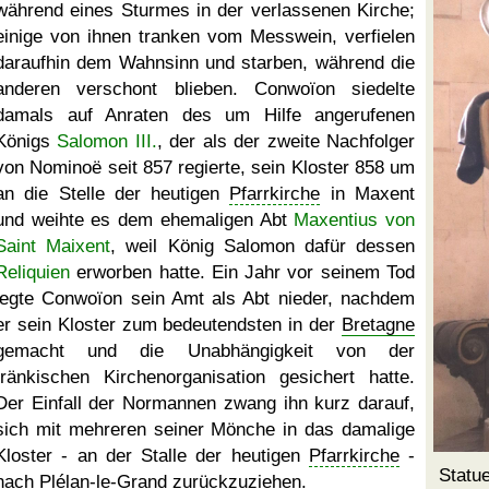
während eines Sturmes in der verlassenen Kirche;
einige von ihnen tranken vom Messwein, verfielen
daraufhin dem Wahnsinn und starben, während die
anderen verschont blieben. Conwoïon siedelte
damals auf Anraten des um Hilfe angerufenen
Königs
Salomon III.
, der als der zweite Nachfolger
von Nominoë seit 857 regierte, sein Kloster 858 um
an die Stelle der heutigen
Pfarrkirche
in Maxent
und weihte es dem ehemaligen Abt
Maxentius von
Saint Maixent
, weil König Salomon dafür dessen
Reliquien
erworben hatte. Ein Jahr vor seinem Tod
legte Conwoïon sein Amt als Abt nieder, nachdem
er sein Kloster zum bedeutendsten in der
Bretagne
gemacht und die Unabhängigkeit von der
fränkischen Kirchenorganisation gesichert hatte.
Der Einfall der Normannen zwang ihn kurz darauf,
sich mit mehreren seiner Mönche in das damalige
Kloster - an der Stalle der heutigen
Pfarrkirche
-
Statu
nach Plélan-le-Grand zurückzuziehen.