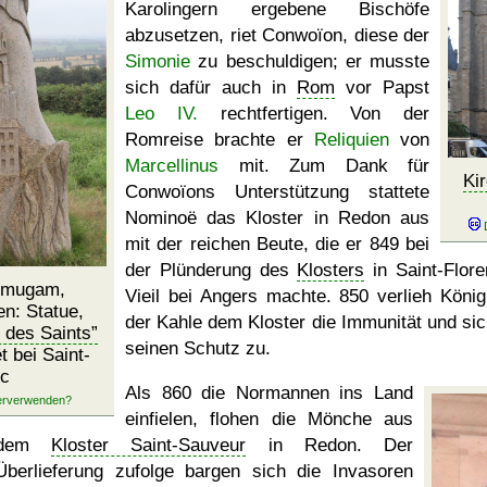
Karolingern ergebene Bischöfe
abzusetzen, riet Conwoïon, diese der
Simonie
zu beschuldigen; er musste
sich dafür auch in
Rom
vor Papst
Leo IV.
rechtfertigen. Von der
Romreise brachte er
Reliquien
von
Marcellinus
mit. Zum Dank für
Ki
Conwoïons Unterstützung stattete
Nominoë das Kloster in Redon aus
mit der reichen Beute, die er 849 bei
der Plünderung des
Klosters
in Saint-Floren
nmugam,
Vieil bei Angers machte. 850 verlieh König
n: Statue,
der Kahle dem Kloster die Immunität und sic
e des Saints
seinen Schutz zu.
 bei Saint-
uc
Als 860 die Normannen ins Land
einfielen, flohen die Mönche aus
dem
Kloster Saint-Sauveur
in Redon. Der
Überlieferung zufolge bargen sich die Invasoren