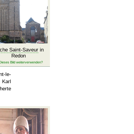
rche Saint-Saveur
in
Redon
t-le-
 Karl
herte