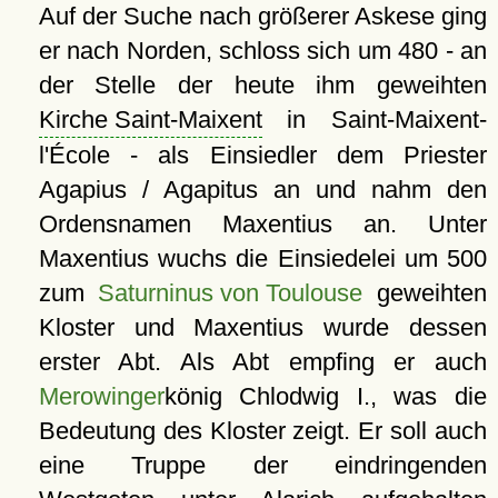
Auf der Suche nach größerer Askese ging
er nach Norden, schloss sich um 480 - an
der Stelle der heute ihm geweihten
Kirche Saint-Maixent
in Saint-Maixent-
l'École - als Einsiedler dem Priester
Agapius / Agapitus an und nahm den
Ordensnamen Maxentius an. Unter
Maxentius wuchs die Einsiedelei um 500
zum
Saturninus von Toulouse
geweihten
Kloster und Maxentius wurde dessen
erster Abt. Als Abt empfing er auch
Merowinger
könig Chlodwig I., was die
Bedeutung des Kloster zeigt. Er soll auch
eine Truppe der eindringenden