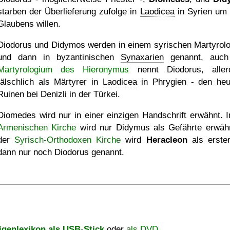
starben der Überlieferung zufolge in
Laodicea
in Syrien um 
Glaubens willen.
Diodorus und Didymos werden in einem syrischen Martyrol
und dann in byzantinischen
Synaxarien
genannt, auch
Martyrologium des Hieronymus
nennt Diodorus, aller
fälschlich als Märtyrer in
Laodicea
in Phrygien - den heu
Ruinen bei Denizli in der Türkei.
Diomedes wird nur in einer einzigen Handschrift erwähnt. I
Armenischen Kirche
wird nur Didymus als Gefährte erwähn
der
Syrisch-Orthodoxen Kirche
wird
Heracleon
als erste
dann nur noch Diodorus genannt.
igenlexikon als USB-Stick
oder
als DVD