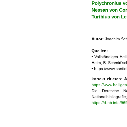
Polychronius v
Nessan von Co
Turibius von L
Autor:
Joachim Sch
Quellen:
• Vollständiges He
Heim, B. Schmid'sc
• https://www.santi
korrekt zitieren:
Jo
https://www.heilig
Die Deutsche Na
Nationalbibliograf
https://d-nb.info/9