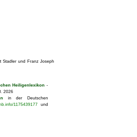
t Stadler und Franz Joseph
chen Heiligenlexikon
-
8. 2026
on
in der Deutschen
-nb.info/1175439177
und