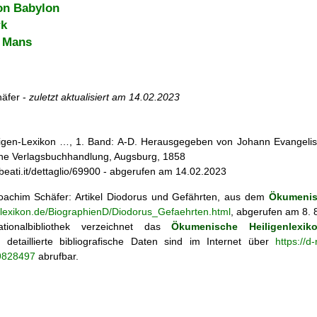
on Babylon
rk
e Mans
äfer -
zuletzt aktualisiert am
14.02.2023
iligen-Lexikon …, 1. Band: A-D. Herausgegeben von Johann Evangelis
he Verlagsbuchhandlung, Augsburg, 1858
ebeati.it/dettaglio/69900 - abgerufen am 14.02.2023
achim Schäfer: Artikel
Diodorus und Gefährten, aus dem
Ökumenis
enlexikon.de/BiographienD/Diodorus_Gefaehrten.html
, abgerufen am 8. 
tionalbibliothek verzeichnet das
Ökumenische Heiligenlexik
ie; detaillierte bibliografische Daten sind im Internet über
https://d
69828497
abrufbar.