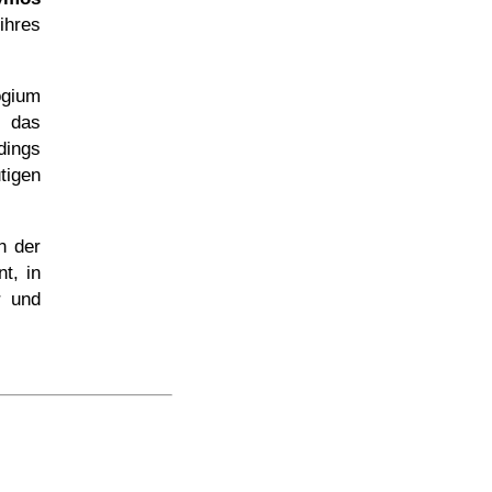
ihres
ogium
 das
dings
tigen
n der
t, in
r und