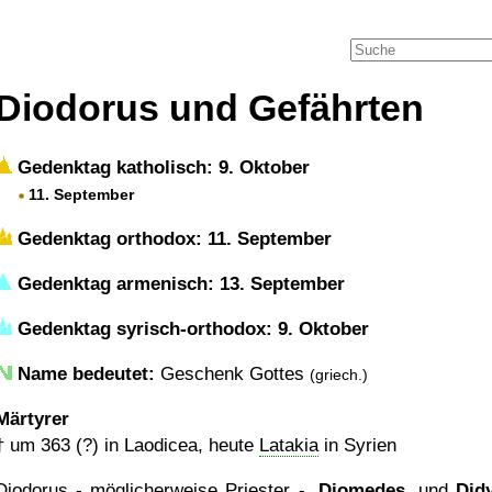
Diodorus und Gefährten
Gedenktag katholisch: 9. Oktober
11. September
Gedenktag orthodox: 11. September
Gedenktag armenisch: 13. September
Gedenktag syrisch-orthodox: 9. Oktober
Name bedeutet:
Geschenk Gottes
(griech.)
Märtyrer
†
um 363 (?)
in Laodicea, heute
Latakia
in Syrien
Diodorus - möglicherweise Priester -,
Diomedes
, und
Did