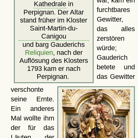
war, kam ein
Kathedrale
in
furchtbares
Perpignan. Der Altar
Gewitter,
stand früher im Kloster
Saint-Martin-du-
das alles
Canigou
zerstören
und barg Gauderichs
würde;
Reliquien
, nach der
Gauderich
Auflösung des Klosters
betete und
1793 kam er nach
das Gewitter
Perpignan.
verschonte
seine Ernte.
Ein anderes
Mal wollte ihm
der für das
Läuten der