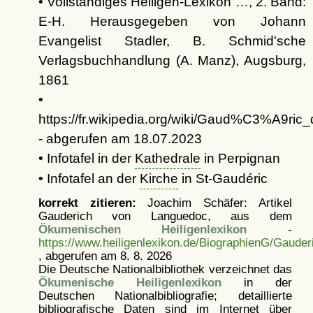
• Vollständiges Heiligen-Lexikon …, 2. Band:
E-H. Herausgegeben von Johann
Evangelist Stadler, B. Schmid'sche
Verlagsbuchhandlung (A. Manz), Augsburg,
1861
•
https://fr.wikipedia.org/wiki/Gaud%C3%A9ri
- abgerufen am 18.07.2023
• Infotafel in der
Kathedrale
in Perpignan
• Infotafel an der
Kirche
in St-Gaudéric
korrekt zitieren:
Joachim Schäfer: Artikel
Gauderich von Languedoc, aus dem
Ökumenischen Heiligenlexikon
-
https://www.heiligenlexikon.de/BiographienG/Gaude
, abgerufen am 8. 8. 2026
Die Deutsche Nationalbibliothek verzeichnet das
Ökumenische Heiligenlexikon
in der
Deutschen Nationalbibliografie; detaillierte
bibliografische Daten sind im Internet über