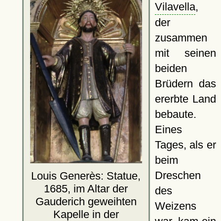
Vilavella
,
der
zusammen
mit seinen
beiden
Brüdern das
ererbte Land
bebaute.
Eines
Tages, als er
beim
Dreschen
Louis Generès: Statue,
1685, im Altar der
des
Gauderich geweihten
Weizens
Kapelle in der