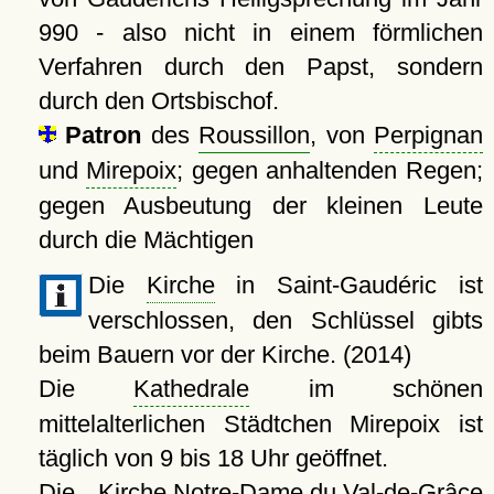
990
- also nicht in einem förmlichen
Verfahren durch den Papst, sondern
durch den Ortsbischof.
Patron
des
Roussillon
, von
Perpignan
und
Mirepoix
; gegen anhaltenden Regen;
gegen Ausbeutung der kleinen Leute
durch die Mächtigen
Die
Kirche
in Saint-Gaudéric ist
verschlossen, den Schlüssel gibts
beim Bauern vor der Kirche. (2014)
Die
Kathedrale
im schönen
mittelalterlichen Städtchen Mirepoix ist
täglich von 9 bis 18 Uhr geöffnet.
Die
Kirche Notre-Dame du Val-de-Grâce