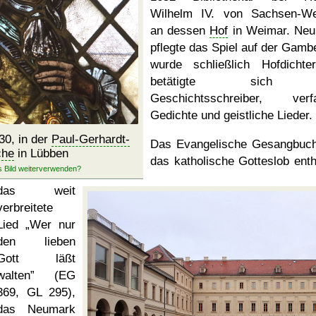
Wilhelm IV. von Sachsen-W
an dessen
Hof
in Weimar. Ne
pflegte das Spiel auf der Gamb
wurde schließlich Hofdichte
betätigte sich 
Geschichtsschreiber, verf
Gedichte und geistliche Lieder.
30, in der
Paul-Gerhardt-
Das Evangelische Gesangbuc
che
in Lübben
das katholische Gotteslob enth
das weit
verbreitete
Lied
Wer nur
den lieben
Gott läßt
walten
(EG
369, GL 295),
das Neumark