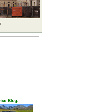
r
ise-Blog
: