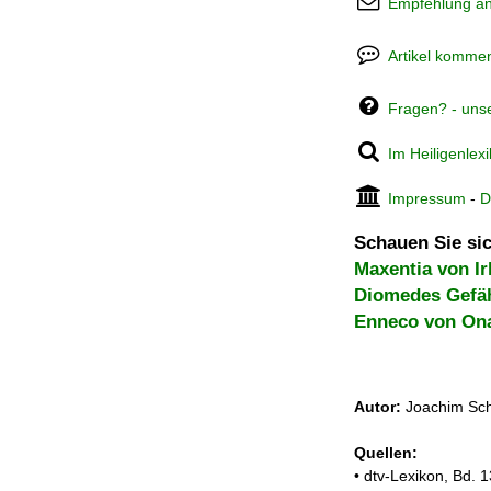
Empfehlung a
Artikel kommen
Fragen? - uns
Im Heiligenlex
Impressum
-
D
Schauen Sie sic
Maxentia von Ir
Diomedes Gefä
Enneco von On
Autor:
Joachim Sch
Quellen:
• dtv-Lexikon, Bd.