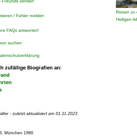
n Freunde senden
Reisen zu 
tieren / Fehler melden
Heiligen l
ere FAQs antworten!
ikon suchen
atenschutzerklärung
h zufällige Biografien an:
land
hrten
a
äfer -
zuletzt aktualisiert am
01.11.2023
 13, München 1980