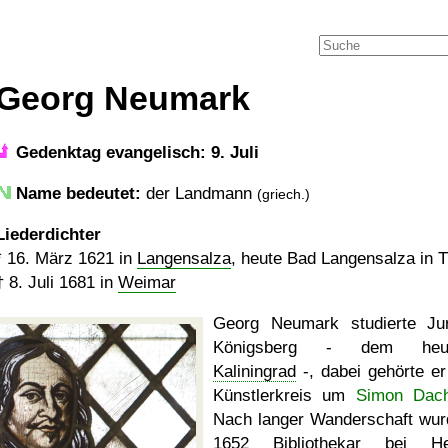
Georg Neumark
Gedenktag evangelisch: 9. Juli
Name bedeutet:
der Landmann
(griech.)
Liederdichter
*
16. März 1621
in
Langensalza
, heute Bad Langensalza in 
†
8. Juli 1681
in
Weimar
Georg Neumark studierte Ju
Königsberg - dem heut
Kaliningrad
-, dabei gehörte e
Künstlerkreis um
Simon Dac
Nach langer Wanderschaft wur
1652 Bibliothekar bei He