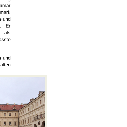
eimar
umark
e und
r. Er
als
asste
h und
alten