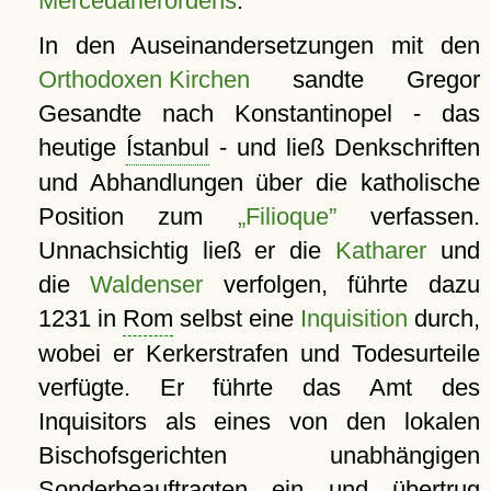
Mercedarierordens
.
In den Auseinandersetzungen mit den
Orthodoxen Kirchen
sandte Gregor
Gesandte nach Konstantinopel - das
heutige
Ístanbul
- und ließ Denkschriften
und Abhandlungen über die katholische
Position zum
„Filioque”
verfassen.
Unnachsichtig ließ er die
Katharer
und
die
Waldenser
verfolgen, führte dazu
1231 in
Rom
selbst eine
Inquisition
durch,
wobei er Kerkerstrafen und Todesurteile
verfügte. Er führte das Amt des
Inquisitors als eines von den lokalen
Bischofsgerichten unabhängigen
Sonderbeauftragten ein und übertrug