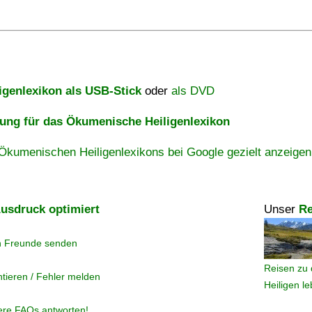
igenlexikon als USB-Stick
oder
als DVD
ng für das Ökumenische Heiligenlexikon
Ökumenischen Heiligenlexikons bei Google gezielt anzeigen
usdruck optimiert
Unser
Re
n Freunde senden
Reisen zu 
tieren / Fehler melden
Heiligen l
ere FAQs antworten!