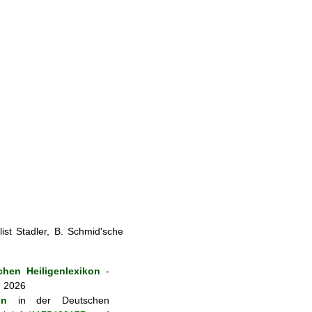
st Stadler, B. Schmid'sche
hen Heiligenlexikon
-
. 2026
on
in der Deutschen