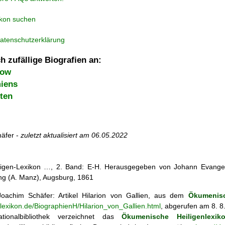
ikon suchen
atenschutzerklärung
h zufällige Biografien an:
kow
miens
ten
äfer -
zuletzt aktualisiert am
06.05.2022
iligen-Lexikon …, 2. Band: E-H. Herausgegeben von Johann Evangeli
g (A. Manz), Augsburg, 1861
oachim Schäfer: Artikel
Hilarion von Gallien, aus dem
Ökumenisc
nlexikon.de/BiographienH/Hilarion_von_Gallien.html
, abgerufen am 8. 8
tionalbibliothek verzeichnet das
Ökumenische Heiligenlexik