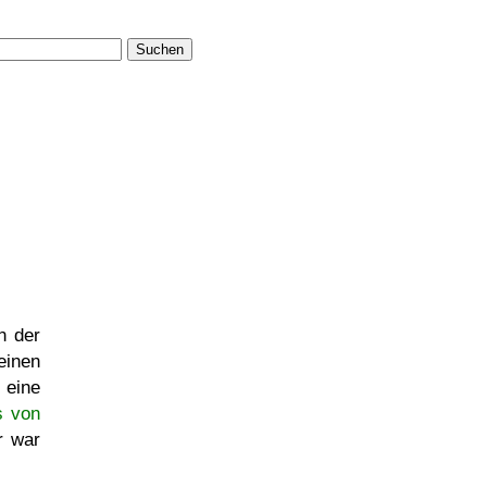
Suchen
n der
einen
 eine
s von
r war