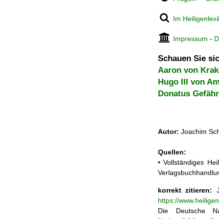
Im Heiligenlex
Impressum
-
D
Schauen Sie sic
Aaron von Kra
Hugo III von A
Donatus Gefähr
Autor:
Joachim Sch
Quellen:
• Vollständiges He
Verlagsbuchhandlun
korrekt zitieren:
J
https://www.heilige
Die Deutsche Na