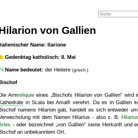
Hilarion von Gallien
italienischer Name: Ilarione
Gedenktag katholisch: 8. Mai
Name bedeutet:
der Heitere
(griech.)
Bischof
Die Arm
reliquie
eines
Bischofs Hilarion von Gallien
wird i
Kathedrale
in Scala bei Amalfi verehrt. Da es in Gallien k
Bischof namens Hilarion gab, handelt es sich entweder um
Verwechslung mit dem Namen Hilarius - also z. B.
Hilariu
Arles
- oder bezeichnet
von Gallien
seine Herkunft und e
Bischof an unbekanntem Ort.