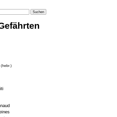
Suchen
Gefährten
t
(hebr.)
ti
naud
ines