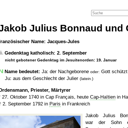
Jakob Julius Bonnaud und 
französischer Name: Jacques-Jules
Gedenktag katholisch: 2. September
nicht gebotener Gedenktag im Jesuitenorden: 19. Januar
Name bedeutet:
Ja: der Nachgeborene
Gott schütz
oder:
Ju: aus dem Geschlecht der Julier
(latein.)
Ordensmann, Priester, Märtyrer
*
27. Oktober 1740
in Cap Français, heute
Cap-Haïtien
in Hai
†
2. September 1792
in
Paris
in Frankreich
Jakob Julius Bon
war der Sohn e