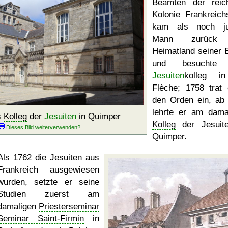
Beamten der reic
Kolonie Frankreich
kam als noch ju
Mann zurück 
Heimatland seiner E
und besuchte
Jesuiten
kolleg 
Flèche
; 1758 trat 
den Orden ein, ab
lehrte er am dama
s
Kolleg
der
Jesuiten
in Quimper
Kolleg
der Jesuite
Quimper.
Als 1762 die Jesuiten aus
Frankreich ausgewiesen
wurden, setzte er seine
Studien zuerst am
damaligen
Priesterseminar
Seminar Saint-Firmin
in