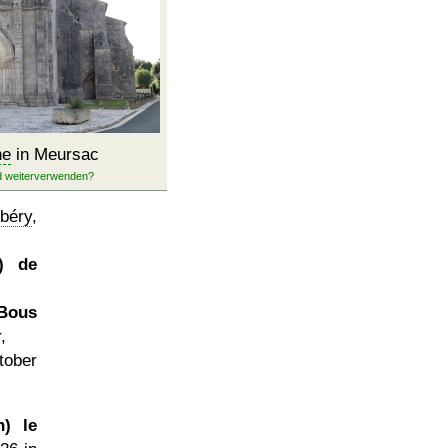
he
in Meursac
béry
,
l) de
 Bous
,
tober
h) le