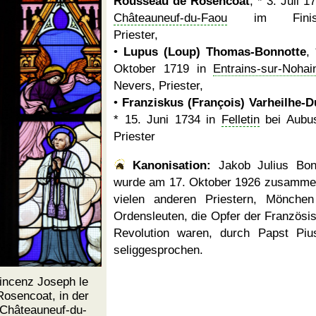
Rousseau de Rosencoat
, * 3. Juli 1
Châteauneuf-du-Faou
im Finistè
Priester,
•
Lupus (Loup) Thomas-Bonnotte
,
Oktober 1719 in
Entrains-sur-Nohai
Nevers, Priester,
•
Franziskus (François) Varheilhe-Du
* 15. Juni 1734 in
Felletin
bei Aubu
Priester
Kanonisation:
Jakob Julius Bon
wurde am
17. Oktober 1926
zusammen
vielen anderen Priestern, Mönche
Ordensleuten, die Opfer der Französi
Revolution waren, durch Papst Piu
seliggesprochen.
Vincenz Joseph le
osencoat, in der
 Châteauneuf-du-