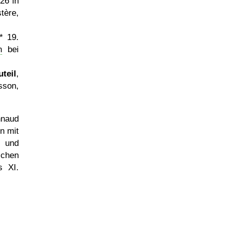
726 in
re,
 * 19.
n
bei
teil
,
sson,
naud
 mit
n und
schen
s XI.