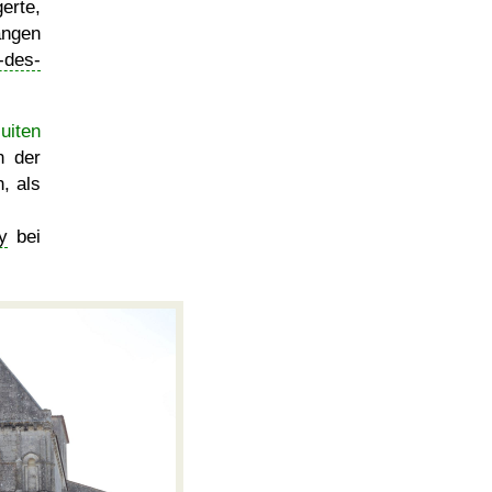
erte,
angen
-des-
uiten
 der
, als
y
bei