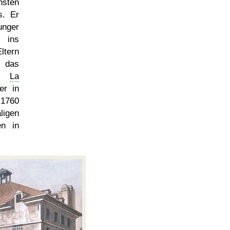
hsten
s. Er
nger
ins
ltern
 das
in
La
er in
 1760
ligen
n in