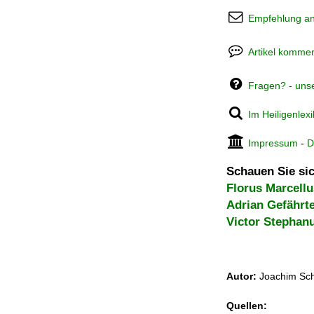
Empfehlung a
Artikel kommen
Fragen? - uns
Im Heiligenlex
Impressum
-
D
Schauen Sie sic
Florus Marcellu
Adrian Gefährt
Victor Stephan
Autor:
Joachim Sch
Quellen: