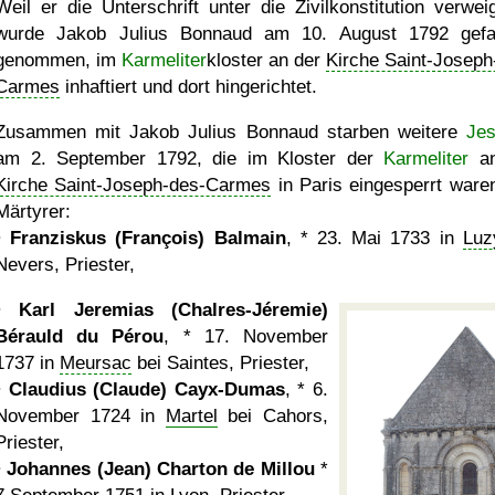
Weil er die Unterschrift unter die Zivilkonstitution verweig
wurde Jakob Julius Bonnaud am 10. August 1792 gef
genommen, im
Karmeliter
kloster an der
Kirche Saint-Joseph
Carmes
inhaftiert und dort hingerichtet.
Zusammen mit Jakob Julius Bonnaud starben weitere
Jes
am 2. September 1792, die im Kloster der
Karmeliter
an
Kirche Saint-Joseph-des-Carmes
in Paris eingesperrt waren
Märtyrer:
•
Franziskus (François) Balmain
, * 23. Mai 1733 in
Luz
Nevers, Priester,
•
Karl Jeremias (Chalres-Jéremie)
Bérauld du Pérou
, * 17. November
1737 in
Meursac
bei Saintes, Priester,
•
Claudius (Claude) Cayx-Dumas
, * 6.
November 1724 in
Martel
bei Cahors,
Priester,
•
Johannes (Jean) Charton de Millou
*