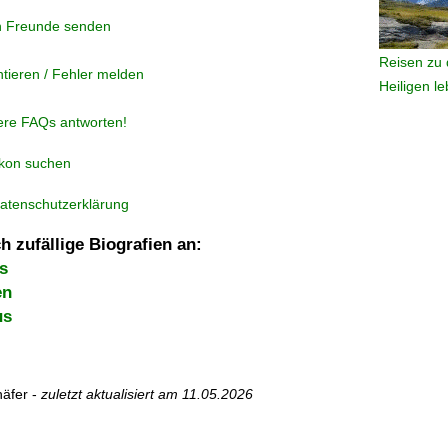
n Freunde senden
Reisen zu 
tieren / Fehler melden
Heiligen l
ere FAQs antworten!
ikon suchen
atenschutzerklärung
h zufällige Biografien an:
s
en
us
äfer -
zuletzt aktualisiert am
11.05.2026