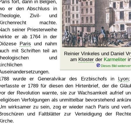
Paris fort, dann in Belgien,
wo er den Abschluss in
Theologie, Zivil- und
Kirchenrecht machte.
Nach seiner Priesterweihe
wirkte er ab 1764 in der
Diözese
Paris
und nahm
auch mit Schriften teil an
Reinier Vinkeles und Daniel 
theologischen und
am
Kloster
der
Karmeliter
in
kirchlichen
Auseinandersetzungen.
1788 wurde er Generalvikar des Erzbischofs in
Lyon
;
verfasste er 1789 für diesen den Hirtenbrief, der die Gläu
vor der Revolution warnte, sie zur Wachsamkeit aufrief un
religiösen Verfolgungen als unmittelbar bevorstehend ankünd
Um wirksamer zu sein, zog er wieder nach Paris und verf
Broschüren und Faltblätter zur Verteidigung der Recht
Kirche.