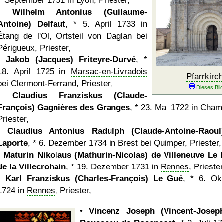
7 September 1751 in
Lyon
, Priester,
•
Wilhelm Antonius (Guilaume-
Antoine) Delfaut
, * 5. April 1733 in
Étang de l'Ol
, Ortsteil von Daglan bei
Périgueux, Priester,
•
Jakob (Jacques) Friteyre-Durvé
, *
18. April 1725 in
Marsac-en-Livradois
Pfarrkirc
bei Clermont-Ferrand, Priester,
•
Claudius Franziskus (Claude-
François) Gagnières des Granges
, * 23. Mai 1722 in
Cham
Priester,
•
Claudius Antonius Radulph (Claude-Antoine-Raou
Laporte
, * 6. Dezember 1734 in
Brest
bei Quimper, Priester,
•
Maturin Nikolaus (Mathurin-Nicolas) de Villeneuve Le
de la Villecrohain
, * 19. Dezember 1731 in
Rennes
, Priester
•
Karl Franziskus (Charles-François) Le Gué
, * 6. Ok
1724 in
Rennes
, Priester,
•
Vincenz Joseph (Vincent-Josep