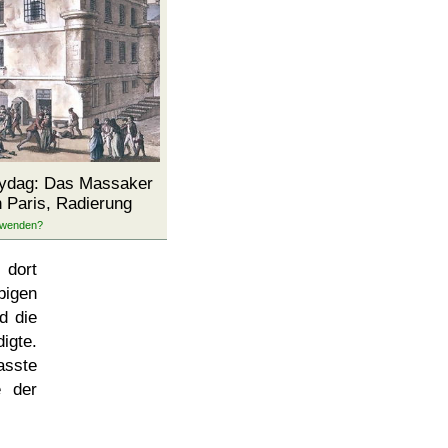
Vrydag: Das Massaker
 Paris, Radierung
 dort
bigen
d die
igte.
asste
e der