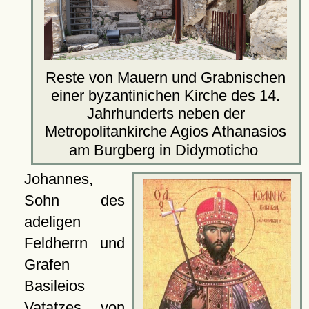
Reste von Mauern und Grabnischen
einer byzantinichen Kirche des 14.
Jahrhunderts neben der
Metropolitankirche Agios Athanasios
am Burgberg in Didymoticho
Johannes,
Sohn des
adeligen
Feldherrn und
Grafen
Basileios
Vatatzes von