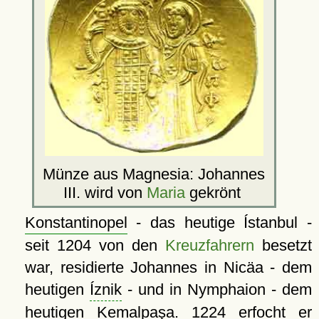
Münze aus Magnesia: Johannes
III. wird von
Maria
gekrönt
Konstantinopel
- das heutige Ístanbul -
seit 1204 von den
Kreuzfahrern
besetzt
war, residierte Johannes in Nicäa - dem
heutigen
Íznik
- und in Nymphaion - dem
heutigen
Kemalpaşa
. 1224 erfocht er