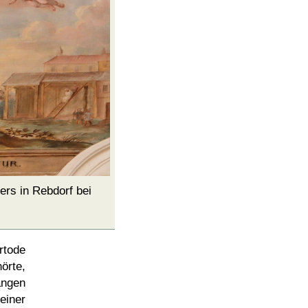
rs in Rebdorf bei
rtode
örte,
angen
einer