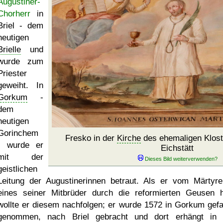
Augustiner-
Chorherr
in
Briel - dem
heutigen
Brielle
und
wurde zum
Priester
geweiht. In
Gorkum
-
dem
heutigen
Gorinchem
Fresko in der
Kirche
des ehemaligen Kloste
- wurde er
Eichstätt
mit der
geistlichen
Leitung der Augustinerinnen betraut. Als er vom Märtyre
eines seiner Mitbrüder durch die reformierten Geusen h
wollte er diesem nachfolgen; er wurde 1572 in Gorkum gef
genommen, nach Briel gebracht und dort erhängt in 