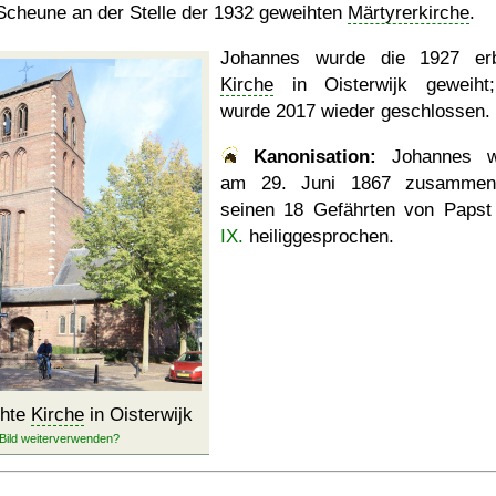
Scheune an der Stelle der 1932 geweihten
Märtyrerkirche
.
Johannes wurde die 1927 er
Kirche
in Oisterwijk geweiht
wurde 2017 wieder geschlossen.
Kanonisation:
Johannes w
am
29. Juni 1867
zusammen
seinen 18 Gefährten von Paps
IX.
heiliggesprochen.
ihte
Kirche
in Oisterwijk