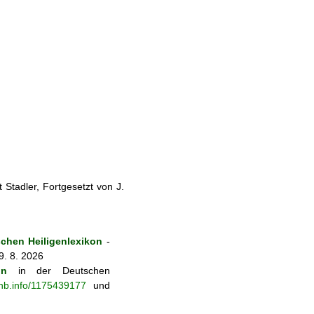
Stadler, Fortgesetzt von J.
chen Heiligenlexikon
-
9. 8. 2026
on
in der Deutschen
-nb.info/1175439177
und