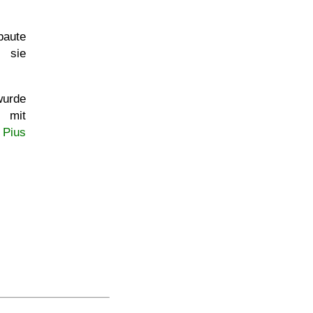
baute
; sie
urde
 mit
t
Pius