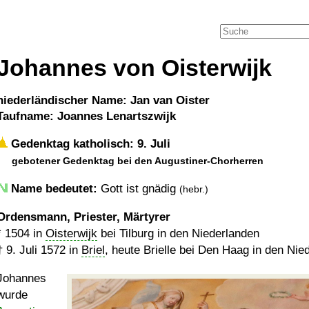
Johannes von Oisterwijk
niederländischer Name: Jan van Oister
Taufname: Joannes Lenartszwijk
Gedenktag katholisch: 9. Juli
gebotener Gedenktag bei den Augustiner-Chorherren
Name bedeutet:
Gott ist gnädig
(hebr.)
Ordensmann, Priester, Märtyrer
*
1504
in
Oisterwijk
bei Tilburg in den Niederlanden
†
9. Juli 1572
in
Briel
, heute Brielle bei Den Haag in den Nie
Johannes
wurde