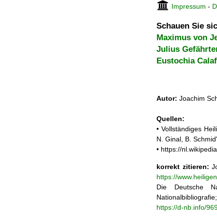
Impressum
-
D
Schauen Sie sic
Maximus von J
Julius Gefährte
Eustochia Calaf
Autor:
Joachim Sch
Quellen:
• Vollständiges He
N. Ginal, B. Schmi
• https://nl.wikipe
korrekt zitieren:
Jo
https://www.heilig
Die Deutsche Na
Nationalbibliograf
https://d-nb.info/9