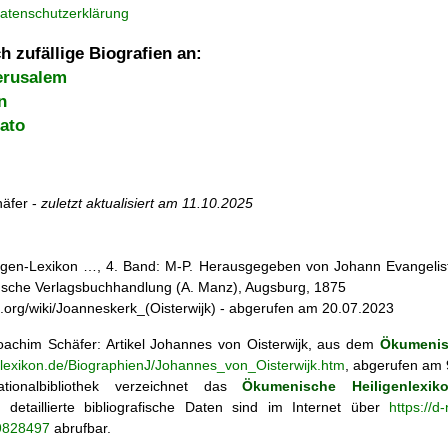
atenschutzerklärung
h zufällige Biografien an:
erusalem
n
ato
äfer -
zuletzt aktualisiert am
11.10.2025
iligen-Lexikon …, 4. Band: M-P. Herausgegeben von Johann Evangelist 
d'sche Verlagsbuchhandlung (A. Manz), Augsburg, 1875
dia.org/wiki/Joanneskerk_(Oisterwijk) - abgerufen am 20.07.2023
achim Schäfer: Artikel
Johannes von Oisterwijk, aus dem
Ökumenis
enlexikon.de/BiographienJ/Johannes_von_Oisterwijk.htm
, abgerufen am 
tionalbibliothek verzeichnet das
Ökumenische Heiligenlexik
ie; detaillierte bibliografische Daten sind im Internet über
https://d
69828497
abrufbar.