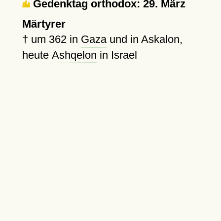
Gedenktag orthodox: 29. März
Märtyrer
†
um 362
in
Gaza
und in Askalon,
heute
Ashqelon
in Israel