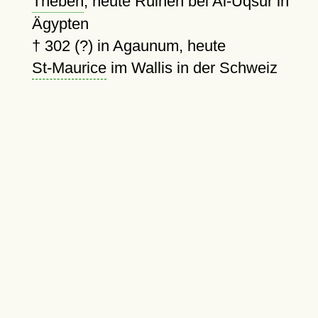
Theben
, heute Ruinen bei Al-Uqsur in
Ägypten
†
302 (?)
in Agaunum, heute
St-Maurice
im Wallis in der Schweiz