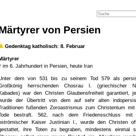
Märtyrer von Persien
Gedenktag katholisch: 8. Februar
Märtyrer
†
im 6. Jahrhundert in Persien, heute Iran
Unter dem von 531 bis zu seinem Tod 579 als persi
Großkönig herrschenden Chosrau I. (griechischer 
Kabades) war den Christen Glaubensfreiheit garantiert, j
wurde der Übertritt von dem auf sehr alten indopersi
Traditionen fußenden Zoroastrismus zum Christentum mi
Tode bestraft. 562, nach dem Friedensschluss mit
oströmischer Kaiser Justinian I., wurde den Christen offi
gestattet, ihre Toten zu begraben, mindestens einmal s