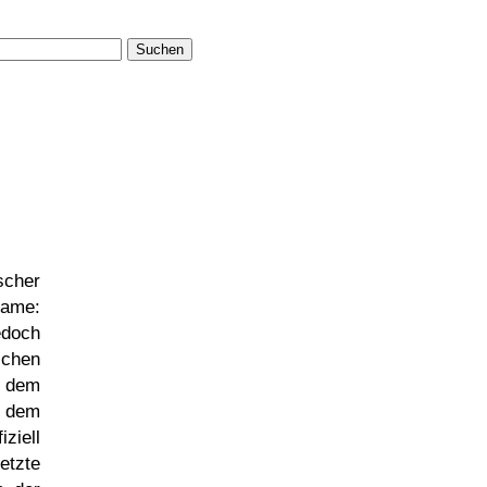
Suchen
scher
Name:
edoch
schen
t dem
 dem
ziell
etzte