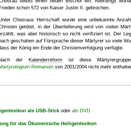
Chosrau selbst einen neuen Bischof ein. Allerdings wurd
Frieden schon 572 von Kaiser Justin II. gebrochen.
Unter Chosraus Herrschaft wurde eine unbekannte Anzah
Christen getötet, in der Überlieferung wird von vielen Märt
erzählt, was aber historisch so nicht verifiziert ist. Der Le
nach geschahen auf Fürsprache dieser Märtyrer so viele Wu
dass der König ein Ende der Christenverfolgung verfügte.
Nach der
Kalenderreform
ist diese Märtyrergrupp
Martyrologium Romanum
von 2001/2004 nicht mehr enthalte
igenlexikon als USB-Stick
oder
als DVD
ng für das Ökumenische Heiligenlexikon