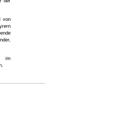
e der
l von
yrern
gende
nder,
e im
n.