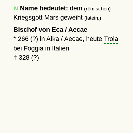
Name bedeutet:
dem
(römischen)
Kriegsgott Mars geweiht
(latein.)
Bischof von Eca / Aecae
*
266 (?)
in Aika / Aecae, heute
Troia
bei Foggia in Italien
†
328 (?)