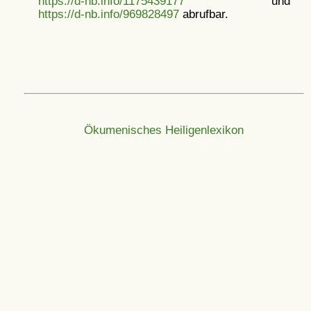
https://d-nb.info/1175439177
und
https://d-nb.info/969828497
abrufbar.
Ökumenisches Heiligenlexikon