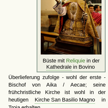
Büste mit
Reliquie
in der
Kathedrale
in Bovino
Überlieferung zufolge - wohl der erste -
Bischof von Aika / Aecae; seine
frühchristliche Kirche ist wohl in der
heutigen
Kirche San Basilio Magno
in
Troia erhalten.