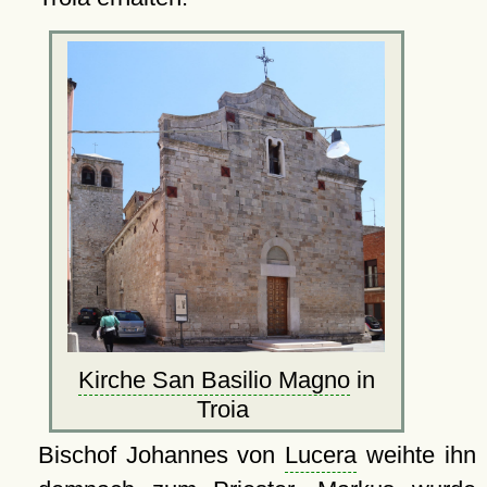
Kirche San Basilio Magno
in
Troia
Bischof Johannes von
Lucera
weihte ihn