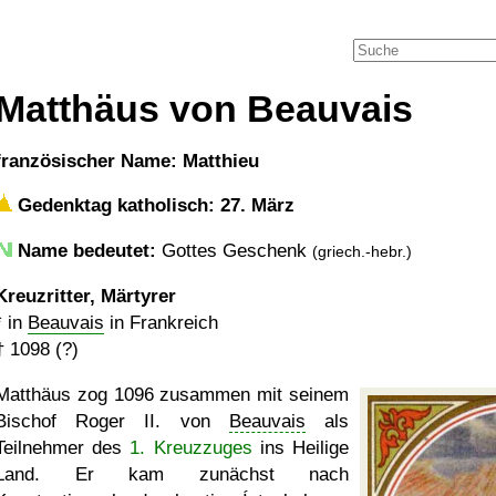
Matthäus von Beauvais
französischer Name: Matthieu
Gedenktag katholisch: 27. März
Name bedeutet:
Gottes Geschenk
(griech.-hebr.)
Kreuzritter, Märtyrer
* in
Beauvais
in Frankreich
†
1098 (?)
Matthäus zog 1096 zusammen mit seinem
Bischof Roger II. von
Beauvais
als
Teilnehmer des
1. Kreuzzuges
ins Heilige
Land. Er kam zunächst nach