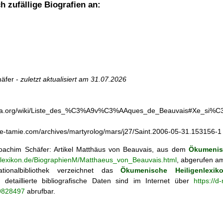
h zufällige Biografien an:
äfer -
zuletzt aktualisiert am
31.07.2026
ipedia.org/wiki/Liste_des_%C3%A9v%C3%AAques_de_Beauvais#Xe_si
ye-tamie.com/archives/martyrolog/mars/j27/Saint.2006-05-31.153156-1
achim Schäfer: Artikel
Matthäus von Beauvais, aus dem
Ökumenisc
enlexikon.de/BiographienM/Matthaeus_von_Beauvais.html
, abgerufen am
tionalbibliothek verzeichnet das
Ökumenische Heiligenlexik
ie; detaillierte bibliografische Daten sind im Internet über
https://d
69828497
abrufbar.