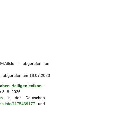
%C3%A8cle - abgerufen am
 - abgerufen am 18.07.2023
hen Heiligenlexikon
-
 8. 8. 2026
on
in der Deutschen
-nb.info/1175439177
und