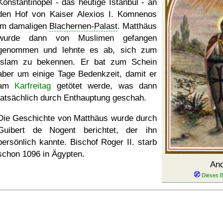
Konstantinopel - das heutige Ístanbul - an
den Hof von Kaiser Alexios I. Komnenos
im damaligen
Blachernen-Palast
. Matthäus
wurde dann von Muslimen gefangen
genommen und lehnte es ab, sich zum
Islam zu bekennen. Er bat zum Schein
aber um einige Tage Bedenkzeit, damit er
am
Karfreitag
getötet werde, was dann
tatsächlich durch Enthauptung geschah.
Die Geschichte von Matthäus wurde durch
Guibert de Nogent berichtet, der ihn
persönlich kannte. Bischof Roger II. starb
schon 1096 in Ägypten.
And