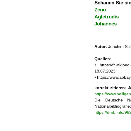
Schauen Sie sic
Zeno
Agletrudis
Johannes
Autor:
Joachim Sch
Quellen:
• https://fr.wik
18.07.2023
• https://www.abba
korrekt zitieren:
Jo
https://www.heilig
Die Deutsche Na
Nationalbibliograf
https://d-nb.info/9