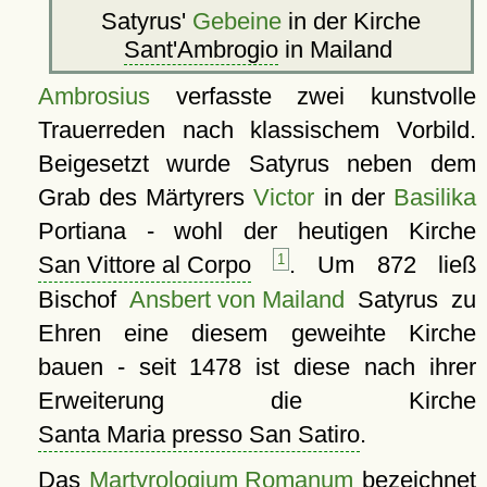
Satyrus'
Gebeine
in der Kirche
Sant'Ambrogio
in Mailand
Ambrosius
verfasste zwei kunstvolle
Trauerreden nach klassischem Vorbild.
Beigesetzt wurde Satyrus neben dem
Grab des Märtyrers
Victor
in der
Basilika
Portiana - wohl der heutigen Kirche
San Vittore al Corpo
1
. Um 872 ließ
Bischof
Ansbert von Mailand
Satyrus zu
Ehren eine diesem geweihte Kirche
bauen - seit 1478 ist diese nach ihrer
Erweiterung die Kirche
Santa Maria presso San Satiro
.
Das
Martyrologium Romanum
bezeichnet