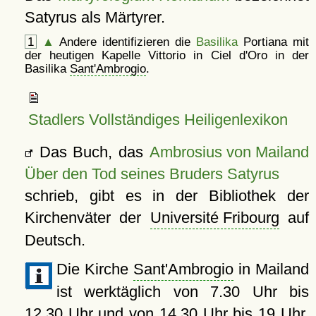
Satyrus als Märtyrer.
1
▲
Andere identifizieren die
Basilika
Portiana mit
der heutigen Kapelle Vittorio in Ciel d'Oro in der
Basilika
Sant'Ambrogio
.
Stadlers Vollständiges Heiligenlexikon
Das Buch, das
Ambrosius von Mailand
Über den Tod seines Bruders Satyrus
schrieb, gibt es in der Bibliothek der
Kirchenväter der
Université Fribourg
auf
Deutsch.
Die Kirche
Sant'Ambrogio
in Mailand
ist werktäglich von 7.30 Uhr bis
12.30 Uhr und von 14.30 Uhr bis 19 Uhr,