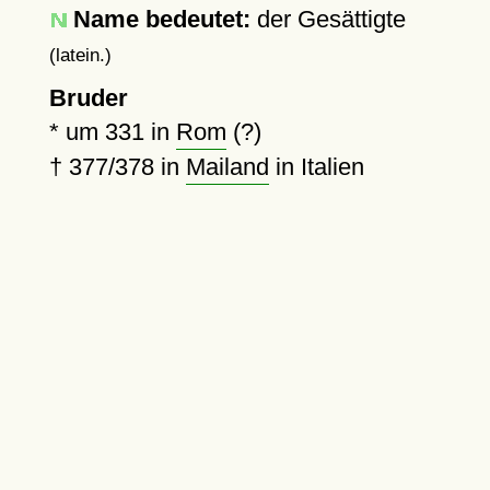
Name bedeutet:
der Gesättigte
(latein.)
Bruder
*
um 331
in
Rom
(?)
†
377
/378 in
Mailand
in Italien