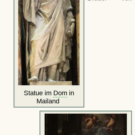
Statue im
Dom
in
Mailand