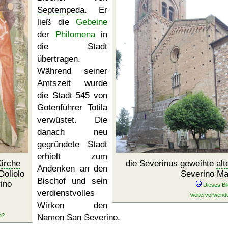
Septempeda
. Er
ließ die
Gebeine
der
Philomena
in
die Stadt
übertragen.
Während seiner
Amtszeit wurde
die Stadt 545 von
Gotenführer Totila
verwüstet. Die
danach neu
gegründete Stadt
erhielt zum
irche
die Severinus geweihte
alt
Andenken an den
Doliolo
Severino Ma
Bischof und sein
ino
verdienstvolles
Wirken den
Namen San Severino.