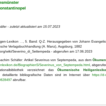
msmünster
Konstantinopel
äfer -
zuletzt aktualisiert am
15.07.2023
iligen-Lexikon …, 5. Band: Q-Z. Herausgegeben von Johann Evangelist 
d'sche Verlagsbuchhandlung (A. Manz), Augsburg, 1882
dia.org/wiki/Severino_di_Settempeda - abgerufen am 17.06.2023
achim Schäfer: Artikel
Severinus von Septempeda, aus dem
Ökumeni
genlexikon.de/BiographienS/Severinus_von_Septempeda.html
, abgerufe
tionalbibliothek verzeichnet das
Ökumenische Heiligenlexik
ie; detaillierte bibliografische Daten sind im Internet über
https://d
69828497
abrufbar.