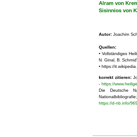
Alram von Kre
Sisinnios von 
Autor:
Joachim Sch
Quellen:
• Vollständiges He
N. Ginal, B. Schmi
• https://it.wikipe
korrekt zitieren:
Jo
-
https://www.heili
Die Deutsche Na
Nationalbibliograf
https://d-nb.info/9