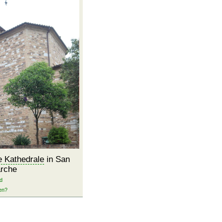
e Kathedrale
in San
rche