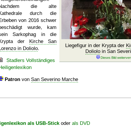
Nachdem die alte
Kathedrale durch die
Erbeben von 2016 schwer
beschädigt wurde, kam
sein Sarkophag in die
Krypta der
Kirche San
Liegefigur in der Krypta der
Ki
Lorenzo in Doliolo
.
Doliolo
in San Sever
Stadlers Vollständiges
Heiligenlexikon
Patron
von
San Severino Marche
igenlexikon als USB-Stick
oder
als DVD