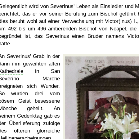
Gelegentlich wird von Severinus' Leben als Einsiedler und 
berichtet, das er vor seiner Berufung zum Bischof geführt 
dies beruht wohl auf einer Verwechslung mit Victor(inus) I.
um 492 bis um 496 amtierenden Bischof von
Neapel
, die
begründet ist, das Severinus einen Bruder namens Victo
hatte.
An Severinus' Grab in der
dann ihm geweihten
alten
Kathedrale
in San
Severino Marche
ereigneten sich Wunder.
So wurden drei vom
bösem Geist besessene
Mönche geheilt. An
seinem Gedenktag gab es
der Überlieferung zufolge
des öfteren glorreiche
Heiligenerscheinungen.