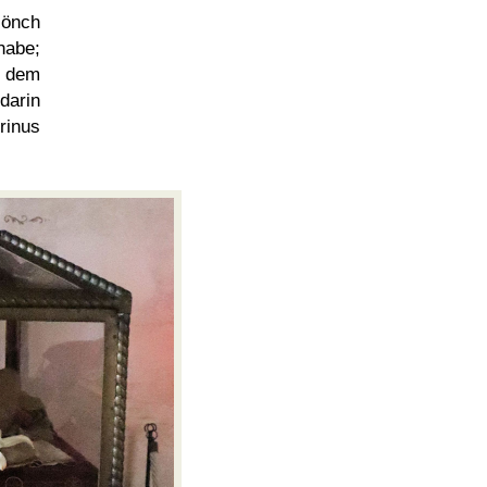
Mönch
habe;
, dem
 darin
rinus