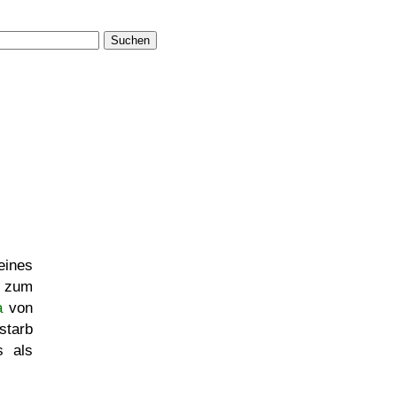
Suchen
eines
h zum
a
von
starb
s als