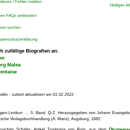
tieren / Fehler melden
Heiligen l
ere FAQs antworten!
ikon suchen
atenschutzerklärung
h zufällige Biografien an:
gor
rg Malea
rentaise
äfer -
zuletzt aktualisiert am
01.02.2022
iligen-Lexikon …, 5. Band: Q-Z. Herausgegeben von Johann Evangelist 
d'sche Verlagsbuchhandlung (A. Manz), Augsburg, 1882
oachim Schäfer: Artikel
Tryphonia von Rom, aus dem
Ökumenisc