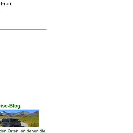
 Frau
.
ise-Blog
:
den Orten, an denen die