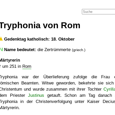
Tryphonia von Rom
Gedenktag katholisch: 18. Oktober
Name bedeutet:
die Zertrümmerte
(griech.)
Märtyrerin
†
um 251
in
Rom
Tryphonia war der Überlieferung zufolge die Frau 
römischen Beamten. Witwe geworden, bekehrte sie sic
Christentum und wurde zusammen mit ihrer Tochter
Cyrill
dem Priester
Justinus
getauft. Schon am Tag danach 
Tryphonia in der Christenverfolgung unter Kaiser Deciu
Märtyrerin.