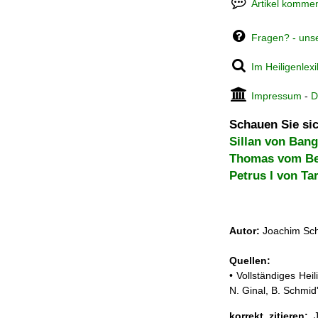
Artikel kommen
Fragen? - uns
Im Heiligenlex
Impressum
-
D
Schauen Sie sic
Sillan von Ban
Thomas vom Be
Petrus I von Ta
Autor:
Joachim Sch
Quellen:
• Vollständiges He
N. Ginal, B. Schmi
korrekt zitieren:
J