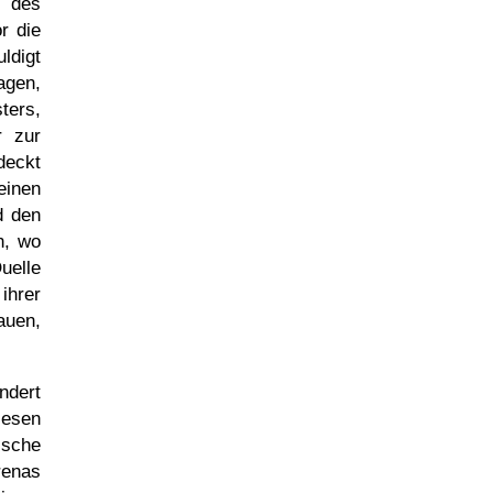
n des
r die
ldigt
agen,
ters,
r zur
deckt
einen
d den
n, wo
uelle
ihrer
auen,
ndert
esen
sche
enas