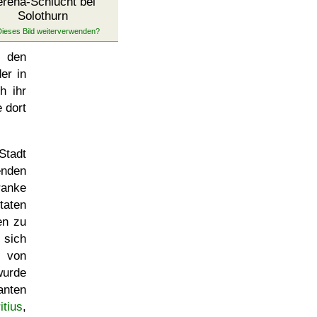
erena-Schlucht bei
Solothurn
den
der in
h ihr
 dort
Stadt
enden
ranke
taten
en zu
 sich
f von
wurde
anten
itius
,