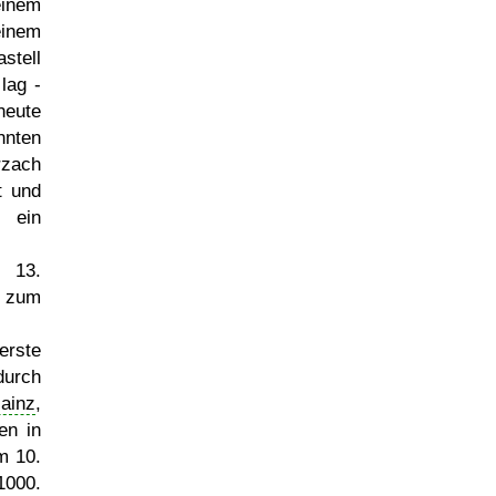
inem
inem
stell
lag -
heute
nten
rzach
t und
in
 13.
zum
rste
urch
ainz
,
en in
m 10.
1000.