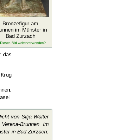
Bronzefigur am
unnen im
Münster
in
Bad Zurzach
ür das
 Krug
nnen,
Basel
icht von Silja Walter
Verena-Brunnen im
ster
in Bad Zurzach: