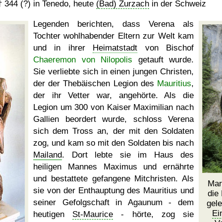
†
344 (?)
in Tenedo, heute
(Bad) Zurzach
in der Schweiz
Legenden berichten, dass Verena als
Tochter wohlhabender Eltern zur Welt kam
und in ihrer
Heimatstadt
von Bischof
Chaeremon von Nilopolis
getauft wurde.
Sie verliebte sich in einen jungen Christen,
der der Thebäischen Legion des
Mauritius
,
der ihr Vetter war, angehörte. Als die
Legion um 300 von Kaiser Maximilian nach
Gallien beordert wurde, schloss Verena
sich dem Tross an, der mit den Soldaten
zog, und kam so mit den Soldaten bis nach
Mailand
. Dort lebte sie im Haus des
heiligen Mannes Maximus und ernährte
und bestattete gefangene Mitchristen. Als
Mar
sie von der Enthauptung des Mauritius und
die
seiner Gefolgschaft in Agaunum - dem
gele
Ei
heutigen
St-Maurice
- hörte, zog sie