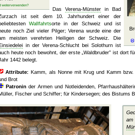
Das
Verena-Münster
in Bad
Zurzach ist seit dem 10. Jahrhundert einer der
beliebtesten
Wallfahrts
orte in der Schweiz und ist
Br
heute noch Ziel vieler Pilger; Verena wurde eine der
am meisten verehrten Heiligen der Schweiz. Die
Einsiedelei
in der Verena-Schlucht bei Solothurn ist
auch heute noch bewohnt, der erste
Waldbruder
ist dort f
Jahr 1442 belegt.
Attribute:
Kamm, als Nonne mit Krug und Kamm bzw.
und Brot
Patronin
der Armen und Notleidenden, Pfarrhaushälteri
Müller, Fischer und Schiffer; für Kindersegen; des Bistums 
Ged
am 
Mün