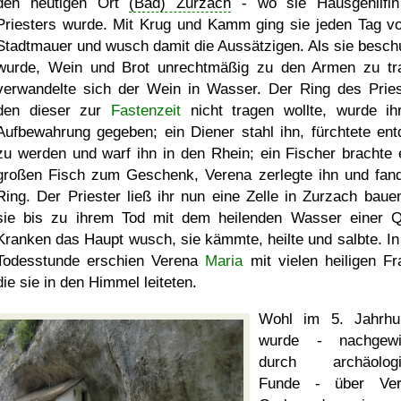
den heutigen Ort
(Bad) Zurzach
- wo sie Hausgehilfi
Priesters wurde. Mit Krug und Kamm ging sie jeden Tag vo
Stadtmauer und wusch damit die Aussätzigen. Als sie beschu
wurde, Wein und Brot unrechtmäßig zu den Armen zu tr
verwandelte sich der Wein in Wasser. Der Ring des Pries
den dieser zur
Fastenzeit
nicht tragen wollte, wurde ih
Aufbewahrung gegeben; ein Diener stahl ihn, fürchtete ent
zu werden und warf ihn in den Rhein; ein Fischer brachte 
großen Fisch zum Geschenk, Verena zerlegte ihn und fan
Ring. Der Priester ließ ihr nun eine Zelle in Zurzach baue
sie bis zu ihrem Tod mit dem heilenden Wasser einer Q
Kranken das Haupt wusch, sie kämmte, heilte und salbte. In 
Todesstunde erschien Verena
Maria
mit vielen heiligen Fr
die sie in den Himmel leiteten.
Wohl im 5. Jahrhu
wurde - nachgewi
durch archäologi
Funde - über Ver