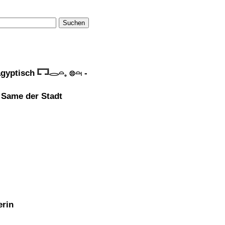
Suchen
ptisch 𓉐𓂋𓏏𓈒 𓊖𓏏𓏺 -
 Same der Stadt
erin