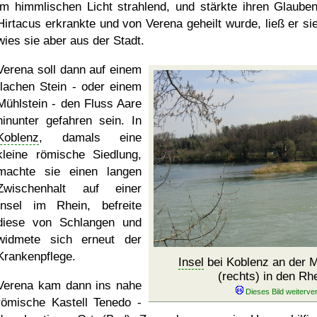
im himmlischen Licht strahlend, und stärkte ihren Glauben
Hirtacus erkrankte und von Verena geheilt wurde, ließ er sie 
wies sie aber aus der Stadt.
Verena soll dann auf einem
flachen Stein - oder einem
Mühlstein - den Fluss Aare
hinunter gefahren sein. In
Koblenz
, damals eine
kleine römische Siedlung,
machte sie einen langen
Zwischenhalt auf einer
Insel im Rhein, befreite
diese von Schlangen und
widmete sich erneut der
Krankenpflege.
Insel
bei Koblenz an der 
(rechts) in den Rhe
Verena kam dann ins nahe
römische Kastell Tenedo -