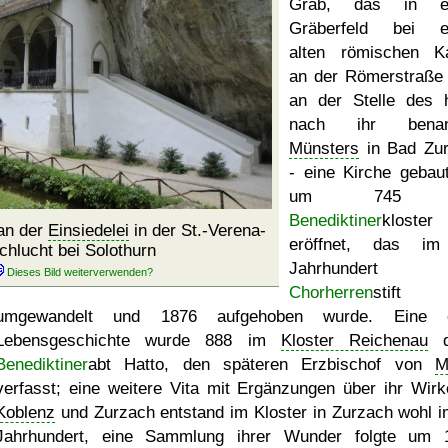
Grab, das in e
Gräberfeld bei e
alten römischen Ka
an der Römerstraße 
an der Stelle des 
nach ihr benan
Münsters
in Bad Zu
- eine Kirche gebau
um 745 e
Benediktiner
kloster
an der
Einsiedelei
in der St.-Verena-
eröffnet, das im
chlucht bei Solothurn
Jahrhundert 
Chorherren
stift
umgewandelt und 1876 aufgehoben wurde. Eine e
Lebensgeschichte wurde 888 im
Kloster Reichenau
d
Benediktiner
abt Hatto, den späteren Erzbischof von
M
verfasst; eine weitere Vita mit Ergänzungen über ihr Wirk
Koblenz
und Zurzach entstand im Kloster in Zurzach wohl i
Jahrhundert, eine Sammlung ihrer Wunder folgte um 