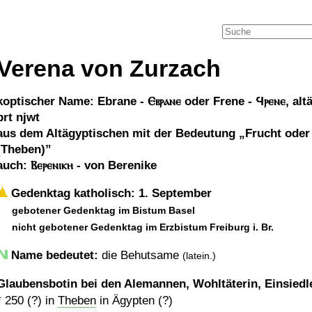
Verena von Zurzach
koptischer Name: Ebrane - Ⲉⲃⲣⲁⲛⲉ oder Frene - Ϥⲣⲉⲛⲉ, altägy
prt njwt
aus dem Altägyptischen mit der Bedeutung
Frucht oder
(Theben)
auch: Ⲃⲉⲣⲉⲛⲓⲕⲏ - von Berenike
Gedenktag katholisch: 1. September
gebotener Gedenktag im Bistum Basel
nicht gebotener Gedenktag im Erzbistum Freiburg i. Br.
Name bedeutet:
die Behutsame
(latein.)
Glaubensbotin bei den Alemannen, Wohltäterin, Einsiedl
*
250 (?)
in
Theben
in Ägypten (?)