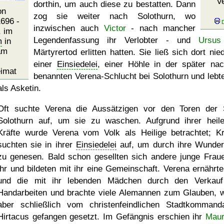
V
dorthin, um auch diese zu bestatten. Dann
on
zog sie weiter nach Solothurn, wo
696 -
inzwischen auch
Victor
- nach mancher
, im
Legendenfassung ihr Verlobter - und
Ursus
m
in
am
Märtyrertod erlitten hatten. Sie ließ sich dort nie
einer
Einsiedelei
, einer Höhle in der später nac
imat
benannten Verena-Schlucht bei Solothurn und lebte
als Asketin.
Oft suchte Verena die Aussätzigen vor den Toren der 
Solothurn auf, um sie zu waschen. Aufgrund ihrer heil
Kräfte wurde Verena vom Volk als Heilige betrachtet; K
suchten sie in ihrer
Einsiedelei
auf, um durch ihre Wunder
zu genesen. Bald schon gesellten sich andere junge Frau
ihr und bildeten mit ihr eine Gemeinschaft. Verena ernährte
und die mit ihr lebenden Mädchen durch den Verkau
Handarbeiten und brachte viele Alemannen zum Glauben, 
aber schließlich vom christenfeindlichen Stadtkommand
Hirtacus gefangen gesetzt. Im Gefängnis erschien ihr
Maur