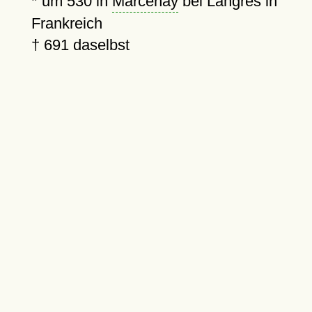
*
um 530
in
Marcenay
bei Langres in
Frankreich
†
691
daselbst