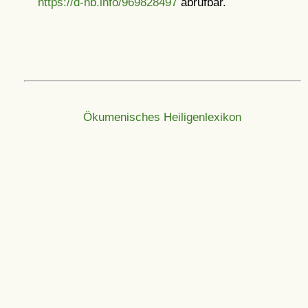
https://d-nb.info/969828497
abrufbar.
Ökumenisches Heiligenlexikon