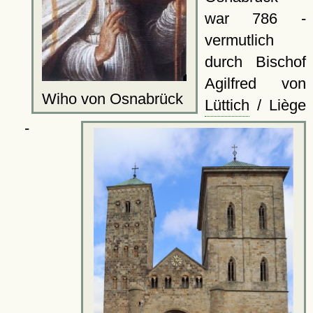
war 786 -
vermutlich
durch Bischof
Agilfred von
Wiho von Osnabrück
Lüttich
/ Liège
-