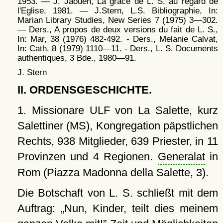
1953. — J. Jaouen, La grâce de L. S. au regard de
l'Eglise, 1981. — J.Stern, L.S. Bibliographie, In:
Marian Library Studies, New Series 7 (1975) 3—302.
— Ders., A propos de deux versions du fait de L. S.,
In: Mar, 38 (1976) 482-492. - Ders., Melanie Calvat,
In: Cath. 8 (1979) 1110—11. - Ders., L. S. Documents
authentiques, 3 Bde., 1980—91.
J. Stern
II. ORDENSGESCHICHTE.
1. Missionare ULF von La Salette, kurz
Salettiner (MS), Kongregation päpstlichen
Rechts, 938 Mitglieder, 639 Priester, in 11
Provinzen und 4 Regionen.
Generalat
in
Rom (Piazza Madonna della Salette, 3).
Die Botschaft von L. S. schließt mit dem
Auftrag:
Nun, Kinder, teilt dies meinem