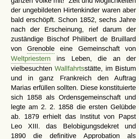
ganzen Volke mit!
Zeit und Möglichkeiten
der ungebildeten Hirtenkinder waren aber
bald erschöpft. Schon 1852, sechs Jahre
nach der Erscheinung, rief darum der
zuständige Bischof Philibert de Bruillard
von
Grenoble
eine Gemeinschaft von
Weltpriestern
ins Leben, die an der
vielbesuchten
Wallfahrts
stätte, im Bistum
und in ganz Frankreich den Auftrag
Marias erfüllen sollten. Diese konstituierte
sich 1858 als Ordensgemeinschaft und
legte am 2. 2. 1858 die ersten Gelübde
ab. 1879 erhielt das Institut von Papst
Leo XIII. das Belobigungsdekret und
1890 die definitive Approbation als