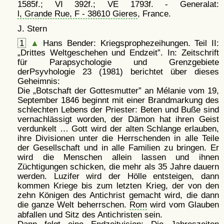
1585f.; VI 392f.; VE 1793f. - Generalat:
l, Grande Rue, F - 38610 Gieres
, France.
J. Stern
1
▲
Hans Bender: Kriegsprophezeihungen. Teil II:
Drittes Weltgeschehen und Endzeit
. In: Zeitschrift
für Parapsychologie und Grenzgebiete
derPsyvhologie 23 (1981) berichtet über dieses
Geheimnis:
Die
Botschaft der Gottesmutter
an Mélanie vom 19,
September 1846 beginnt mit einer Brandmarkung des
schlechten Lebens der Priester: Beten und Buße sind
vernachlässigt worden, der Dämon hat ihren Geist
verdunkelt … Gott wird der alten Schlange erlauben,
ihre Divisionen unter die Herrschenden in alle Teile
der Gesellschaft und in alle Familien zu bringen. Er
wird die Menschen allein lassen und ihnen
Züchtigungen schicken, die mehr als 35 Jahre dauern
werden. Luzifer wird der Hölle entsteigen, dann
kommen Kriege bis zum letzten Krieg, der von den
zehn Königen des Antichrist gemacht wird, die dann
die ganze Welt beherrschen.
Rom
wird vom Glauben
abfallen und Sitz des Antichristen sein.