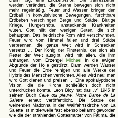
Dann folgt eine Endzeitvision: Die Jahreszeiten
werden verändert, die Sterne bewegen sich nicht
mehr regelmäßig, Feuer und Wasser bringen den
Erdball in konvulsivische Bewegungen, furchtbare
Erdbeben verschlingen Berge und Städte. Blutige
Kriege, Hungersnöte, ansteckende Krankheiten
wüten. Gott hilft den wenigen Guten, die sich
behaupten. Das heidnische Rom wird verschwinden.
Feuer wird vom Himmel fallen und drei Städte
verbrennen, die ganze Welt wird in Schrecken
versetzt … Der König der Finsternis, der sich als
Retter der Welt ausgibt, wird mit allen, die ihm
anhängen, vom Erzengel
Michael
in die ewigen
Abgründe der Hölle gestürzt. Dann werden Wasser
und Feuer die Erde reinigen und alle Werke der
Hybris des Menschen vernichten. Alles wird neu: man
wird Gott dienen und preisen … Eine apokalyptische
Vision, die die Kirche schließlich doch nicht
unterdrücken konnte. Leon Bloy hat das
v
1945 in
seinem Buch
Celle qui pleure. Notre Dame de La
Salette
erneut veröffentlicht. Die Statue der
weinenden Madonna in der Wallfahrtskirche von La
Salette ist mittlerweile fast ebenso bekannt geworden
wie die der strahlenden Gottesmutter von
Fátima
, die