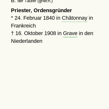
B:
der Täufer (griech.)
Priester, Ordensgründer
*
24. Februar 1840
in
Châtonnay
in
Frankreich
†
16. Oktober 1908
in
Grave
in den
Niederlanden