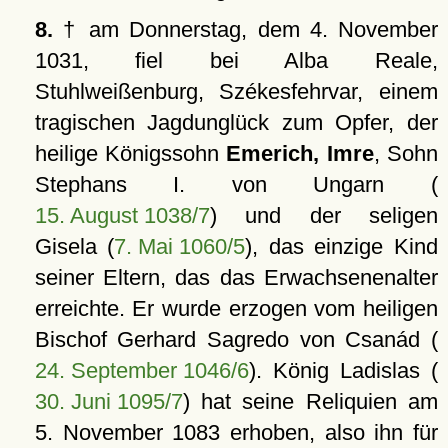
8.
† am Donnerstag, dem 4. November
1031, fiel bei Alba Reale,
Stuhlweißenburg, Székesfehrvar, einem
tragischen Jagdunglück zum Opfer, der
heilige Königssohn
Emerich, Imre
, Sohn
Stephans I. von Ungarn (
15. August 1038/7
) und der seligen
Gisela (
7. Mai 1060/5
), das einzige Kind
seiner Eltern, das das Erwachsenenalter
erreichte. Er wurde erzogen vom heiligen
Bischof Gerhard Sagredo von Csanád (
24. September 1046/6
). König Ladislas (
30. Juni 1095/7
) hat seine Reliquien am
5. November 1083 erhoben, also ihn für