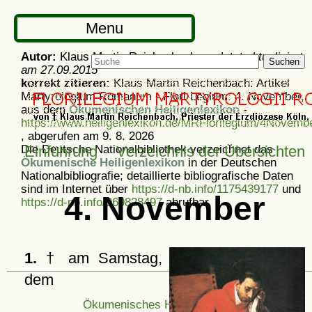
Menu
Autor:
Klaus Martin Reichenbach -
zuletzt aktualisiert
Suchen
am
27.09.2015
korrekt zitieren:
Klaus Martin Reichenbach: Artikel
Martyrologium Romanum - Flori-Legium: 4. November,
aus dem
Ökumenischen Heiligenlexikon
-
https://www.heiligenlexikon.de/MRFlorilegium/4Novembe
, abgerufen am 9. 8. 2026
Die Deutsche Nationalbibliothek verzeichnet das
Einführung
Verzeichnis der Übersichten
Ökumenische Heiligenlexikon
in der Deutschen
Nationalbibliografie; detaillierte bibliografische Daten
sind im Internet über
https://d-nb.info/1175439177
und
4. November
https://d-nb.info/969828497
abrufbar.
1.
† am Samstag,
dem
Ökumenisches Heiligenlexikon