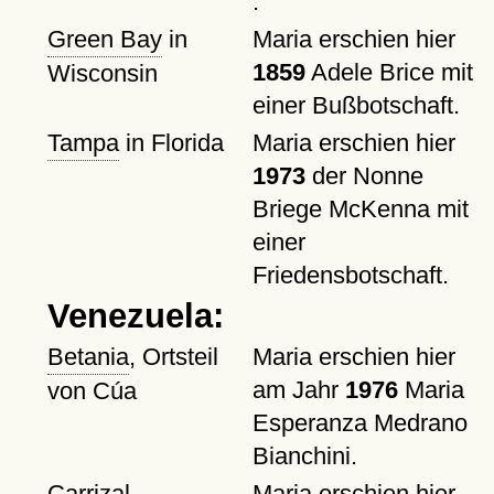
.
Green Bay
in
Maria erschien hier
1859
Adele Brice mit
Wisconsin
einer Bußbotschaft.
Tampa
in Florida
Maria erschien hier
1973
der Nonne
Briege McKenna mit
einer
Friedensbotschaft.
Venezuela:
Betania
, Ortsteil
Maria erschien hier
am Jahr
1976
Maria
von Cúa
Esperanza Medrano
Bianchini.
Carrizal
Maria erschien hier