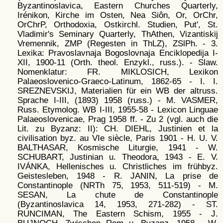
Byzantinoslavica, Eastern Churches Quarterly,
Irénikon, Kirche im Osten, Nea Siôn, Or, OrChr,
OrChrP, Orthodoxia, Ostkirchl. Studien, Put', St.
Vladimir's Seminary Quarterly, ThAthen, Vizantiskij
Vremennik, ZMP (Regesten in ThLZ), ZSlPh. - 3.
Lexika: Pravoslavnaja Bogoslovnaja Enciklopedija I-
XII, 1900-11 (Orth. theol. Enzykl., russ.). - Slaw.
Nomenklatur: FR. MIKLOSICH, Lexikon
Palaeoslovenico-Graeco-Latinum, 1862-65 - I. I.
SREZNEVSKIJ, Materialien für ein WB der altruss.
Sprache I-III, (1893) 1958 (russ.) - M. VASMER,
Russ. Etymolog. WB I-III, 1955-58 - Lexicon Linguae
Palaeoslovenicae, Prag 1958 ff. - Zu 2 (vgl. auch die
Lit. zu Byzanz: II): CH. DIEHL, Justinien et la
civilisation byz. au VIe siècle, Paris 1901 - H. U. V.
BALTHASAR, Kosmische Liturgie, 1941 - W.
SCHUBART, Justinian u. Theodora, 1943 - E. V.
IVÁNKA, Hellenisches u. Christliches im frühbyz.
Geistesleben, 1948 - R. JANIN, La prise de
Constantinople (NRTh 75, 1953, 511-519) - M.
SESAN, La chute de Constantinople
(Byzantinoslavica 14, 1953, 271-282) - ST.
RUNCIMAN, The Eastern Schism, 1955 - J.