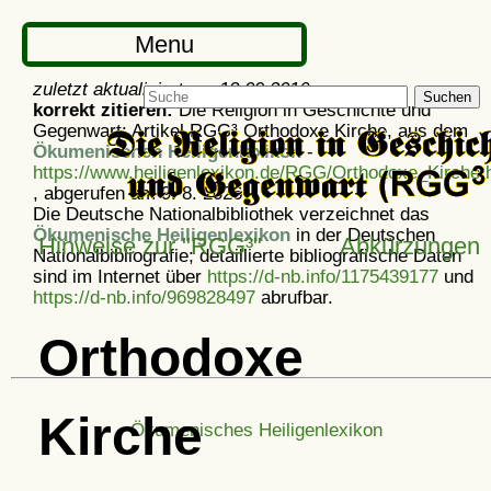
Menu
zuletzt aktualisiert am
13.09.2016
Suchen
korrekt zitieren:
Die Religion in Geschichte und
Gegenwart: Artikel
RGG³ Orthodoxe Kirche, aus dem
Ökumenischen Heiligenlexikon
-
https://www.heiligenlexikon.de/RGG/Orthodoxe_Kirche.
, abgerufen am 9. 8. 2026
Die Deutsche Nationalbibliothek verzeichnet das
Ökumenische Heiligenlexikon
in der Deutschen
Hinweise zur "RGG³"
Abkürzungen
Nationalbibliografie; detaillierte bibliografische Daten
sind im Internet über
https://d-nb.info/1175439177
und
https://d-nb.info/969828497
abrufbar.
Orthodoxe
Kirche
Ökumenisches Heiligenlexikon