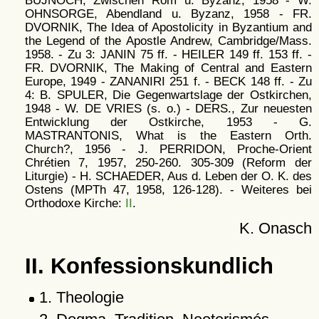
BUJNOCH, Zwischen Rom u. Byzanz, 1958 - W.
OHNSORGE, Abendland u. Byzanz, 1958 - FR.
DVORNIK, The Idea of Apostolicity in Byzantium and
the Legend of the Apostle Andrew, Cambridge/Mass.
1958. - Zu 3: JANIN 75 ff. - HEILER 149 ff. 153 ff. -
FR. DVORNIK, The Making of Central and Eastern
Europe, 1949 - ZANANIRI 251 f. - BECK 148 ff. - Zu
4: B. SPULER, Die Gegenwartslage der Ostkirchen,
1948 - W. DE VRIES (s. o.) - DERS., Zur neuesten
Entwicklung der Ostkirche, 1953 - G.
MASTRANTONIS, What is the Eastern Orth.
Church?, 1956 - J. PERRIDON, Proche-Orient
Chrétien 7, 1957, 250-260. 305-309 (Reform der
Liturgie) - H. SCHAEDER, Aus d. Leben der O. K. des
Ostens (MPTh 47, 1958, 126-128). - Weiteres bei
Orthodoxe Kirche:
II
.
K. Onasch
II. Konfessionskundlich
1. Theologie