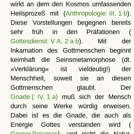
wirkt an dem den Kosmos umfassenden
Heilsprozeß mit (
Anthropologie: III, 1 b
).
Diese Vorstellungen begegnen bereits
sehr früh in den Präfationen (
Gottesdienst: V A, 2 a b
). Mit der
Inkarnation des Gottmenschen beginnt
keimhaft die Seinsmetamorphose (dt.
»Verklärung« ist vieldeutig!) der
Menschheit, soweit sie an diesen
Gottmenschen glaubt. Der
Gnade (: IV, 1 a)
muß sich der Mensch
durch seine Werke würdig erweisen.
Dabei ist es die Gnade, die auch als
Energie Gottes verstanden wird (
Gregor Palamas
), und nicht die Natur,