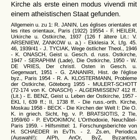
Kirche als erste einen modus vivendi mit
einem atheistischen Staat gefunden.
Allgemein u. zu 1: R. JANIN, Les églises orientales et
les rites orientaux, Paris (1922) 19554 - F. HEILER,
Urkirche u. Ostkirche, 1937 (126 f ältere Lit.: V.
ARSENIEW, ZANKOW u. a.) - Ekklesia X, Lfg. 45.
46, 1939/41 - J. TYCIAK, Wege östlicher Theol., 1946
- K. ONASCH, Geist u. Gesch. d. russ. Ostkirche,
1947 - SERAPHIM (Lade), Die Ostkirche, 1950 - W.
DE VRIES, Der christl. Osten in Gesch. u.
Gegenwart, 1951 - G. ZANANIRI, Hist. de l'église
byz., Paris 1954 - R. A. KLOSTERMANN, Probleme
der Ostkirche, Göteborg 1955 - MULERT-SCHOTT
(72-174 von K. ONASCH) - ALGERMISSEN7 412 ff.
(Lit.) - E. BENZ, Geist u. Leben der Ostkirche, 1957 -
EKL I, 639 ff.; II, 1738 ff. - Die russ.-orth. Kirche,
Moskau 1958 - BECK - Die Kirchen der Welt I: Die O.
K. in griech. Sicht, hg. v. P. BRATSIOTIS, 2 Tle,
1959/60 - P. EVDOKIMOV, L'Orthodoxie, Neuchâtel-
Paris 1959. - Hilfsmittel: 1. Forschungsberichte von
H. SCHAEDER in EvTh. - 2. Zs.en, Periodica
(Auswahl!): AIPh, AnOr, ByZ, Byzantion,