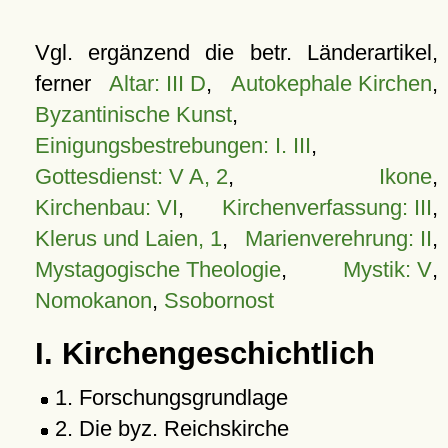
Vgl. ergänzend die betr. Länderartikel,
ferner
Altar: III D
,
Autokephale Kirchen
,
Byzantinische Kunst
,
Einigungsbestrebungen: I. III
,
Gottesdienst: V A, 2
,
Ikone
,
Kirchenbau: VI
,
Kirchenverfassung: III
,
Klerus und Laien, 1
,
Marienverehrung: II
,
Mystagogische Theologie
,
Mystik: V
,
Nomokanon
,
Ssobornost
I. Kirchengeschichtlich
1. Forschungsgrundlage
2. Die byz. Reichskirche