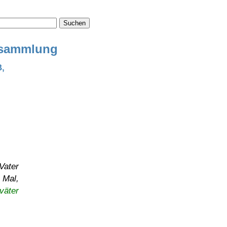
Suchen
ensammlung
B,
Vater
 Mal,
väter