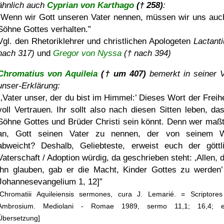
ähnlich auch
Cyprian von Karthago
(† 258)
:
Wenn wir Gott unseren Vater nennen, müssen wir uns auc
Söhne Gottes verhalten.
Vgl. den Rhetoriklehrer und christlichen Apologeten
Lactanti
nach 317)
und
Gregor von Nyssa
(† nach 394)
Chromatius von Aquileia
(† um 407)
bemerkt in seiner V
unser-Erklärung:
Vater unser, der du bist im Himmel:
Dieses Wort der Freihei
voll Vertrauen. Ihr sollt also nach diesen Sitten leben, das
Söhne Gottes und Brüder Christi sein könnt. Denn wer maßt
an, Gott seinen Vater zu nennen, der von seinem W
abweicht? Deshalb, Geliebteste, erweist euch der göttl
Vaterschaft / Adoption würdig, da geschrieben steht:
Allen, 
ihn glauben, gab er die Macht, Kinder Gottes zu werden
Johannesevangelium 1, 12]
[Chromatiii Aquileiensis sermones, cura J. Lemarié. = Scriptores
Ambrosium. Mediolani - Romae 1989, sermo 11,1; 16,4; e
Übersetzung]