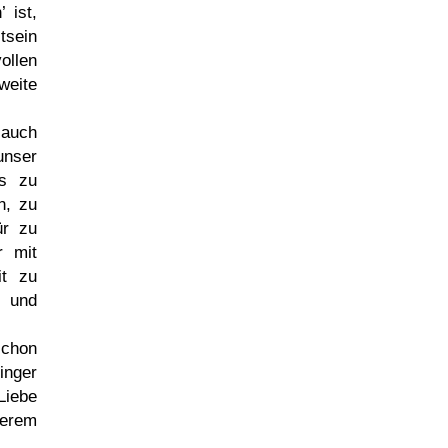
n
ist,
tsein
ollen
weite
 auch
unser
es zu
n, zu
ür zu
r mit
it zu
e und
schon
inger
Liebe
serem