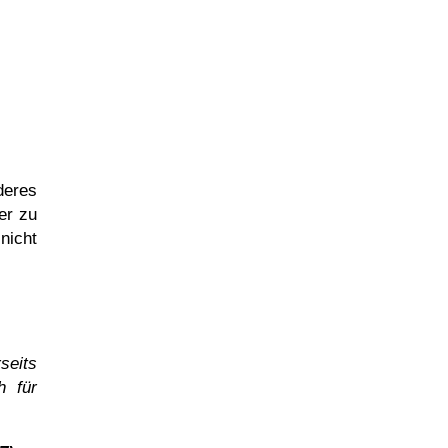
deres
er zu
nicht
seits
h für