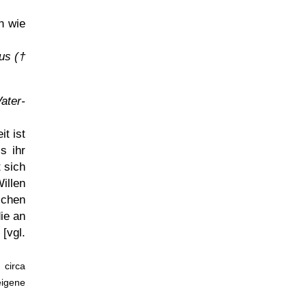
h wie
us (†
ater-
t ist
s ihr
 sich
illen
ichen
die an
[vgl.
 circa
igene