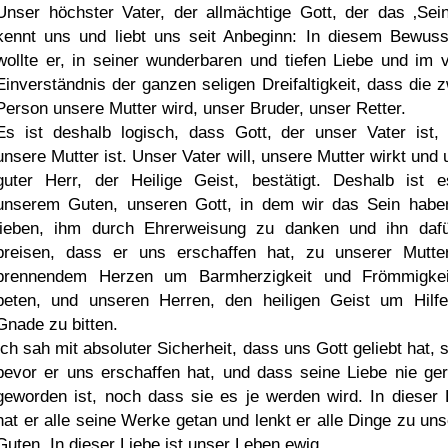
Unser höchster Vater, der allmächtige Gott, der das
Sei
kennt uns und liebt uns seit Anbeginn: In diesem Bewuss
wollte er, in seiner wunderbaren und tiefen Liebe und im v
Einverständnis der ganzen seligen Dreifaltigkeit, dass die z
Person unsere Mutter wird, unser Bruder, unser Retter.
Es ist deshalb logisch, dass Gott, der unser Vater ist,
unsere Mutter ist. Unser Vater will, unsere Mutter wirkt und 
guter Herr, der Heilige Geist, bestätigt. Deshalb ist 
unserem Guten, unseren Gott, in dem wir das Sein habe
lieben, ihm durch Ehrerweisung zu danken und ihn daf
preisen, dass er uns erschaffen hat, zu unserer Mutte
brennendem Herzen um Barmherzigkeit und Frömmigke
beten, und unseren Herren, den heiligen Geist um Hilf
Gnade zu bitten.
Ich sah mit absoluter Sicherheit, dass uns Gott geliebt hat, 
bevor er uns erschaffen hat, und dass seine Liebe nie ger
geworden ist, noch dass sie es je werden wird. In dieser 
hat er alle seine Werke getan und lenkt er alle Dinge zu un
Guten. In dieser Liebe ist unser Leben ewig.