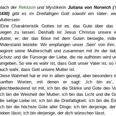
Nach der
Reklusin
und Mystikerin
Juliana von Norwich 
1430)
gibt es im Dreifaltigen Gott sowohl ein Vater- wi
Muttersein:
Eine Charakteristik Gottes ist es, das Gute über das
siegen zu lassen. Deshalb ist Jesus Christus unsere 
Mutter, er, der das Böse mit dem Guten besiegte, ind
Widerstand leistete: Wir empfangen unser
Sein
von ihm.
beginnt seine Mutterschaft und zusammen mit ihr der lieb
Schutz und die Fürsorge der Liebe, die nie aufhören wird u
umgeben. So wie es wahr ist, dass Gott unser Vater ist, so i
auch wahr, dass Gott unsere Mutter ist.
Diese Wahrheit hat er mir in allem gezeigt, aber besonders i
sanften Worten, mit denen er sagt:
Ich bin es
,
gleichbedeutend ist mit, ich bin die Stärke und Güte des Va
ich bin die Weisheit der Mutter; ich bin das Licht und die G
die selige Liebe ist; ich bin die Dreifaltigkeit; ich bin die Ei
ich bin die höchste Güte aller Dinge; ich bin derjenige, der
lieben lässt; ich bin derjenige, der dich wünschen lässt.