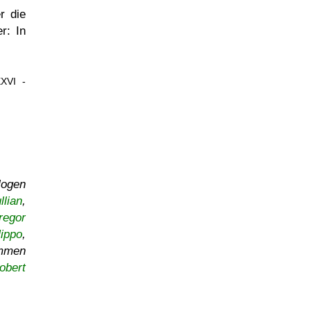
r die
r: In
XXVI -
logen
llian
,
regor
ippo
,
ommen
obert