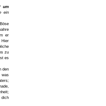
(† um
e ein
 Böse
wahre
em er
 Hier
liche
ns zu
st es
n den
 was
ters;
nade,
nheit;
 dich