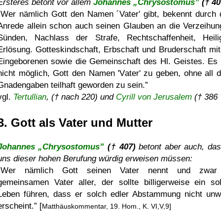
Ersteres betont vor allem
Johannes „Chrysostomus”
(† 40
Wer nämlich Gott den Namen ´Vater' gibt, bekennt durch 
Anrede allein schon auch seinen Glauben an die Verzeihun
Sünden, Nachlass der Strafe, Rechtschaffenheit, Heili
Erlösung. Gotteskindschaft, Erbschaft und Bruderschaft mi
Eingeborenen sowie die Gemeinschaft des Hl. Geistes. Es i
nicht möglich, Gott den Namen 'Vater' zu geben, ohne all d
Gnadengaben teilhaft geworden zu sein.
vgl.
Tertullian
, († nach 220) und
Cyrill von Jerusalem
(† 386 
3. Gott als Vater und Mutter
Johannes „Chrysostomus”
(† 407)
betont aber auch, das
uns dieser hohen Berufung würdig erweisen müssen:
Wer nämlich Gott seinen Vater nennt und zwar
gemeinsamen Vater aller, der sollte billigerweise ein so
Leben führen, dass er solch edler Abstammung nicht unw
erscheint.
[
Matthäuskommentar, 19. Hom., K. VI,V,9]