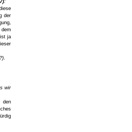
7)
:
diese
g der
gung,
t dem
st ja
ieser
?).
s wir
 den
lches
ürdig