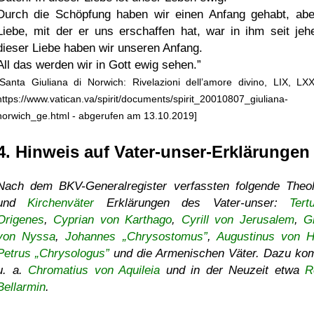
Durch die Schöpfung haben wir einen Anfang gehabt, abe
Liebe, mit der er uns erschaffen hat, war in ihm seit jehe
dieser Liebe haben wir unseren Anfang.
All das werden wir in Gott ewig sehen.
[Santa Giuliana di Norwich: Rivelazioni dell’amore divino, LIX, LX
https://www.vatican.va/spirit/documents/spirit_20010807_giuliana-
norwich_ge.html - abgerufen am 13.10.2019]
4. Hinweis auf Vater-unser-Erklärungen
Nach dem BKV-Generalregister verfassten folgende Theo
und
Kirchenväter
Erklärungen des Vater-unser:
Tertu
Origenes
,
Cyprian von Karthago
,
Cyrill von Jerusalem
,
G
von Nyssa
,
Johannes „Chrysostomus”
,
Augustinus von H
Petrus „Chrysologus”
und die Armenischen Väter. Dazu k
u. a.
Chromatius von Aquileia
und in der Neuzeit etwa
R
Bellarmin
.