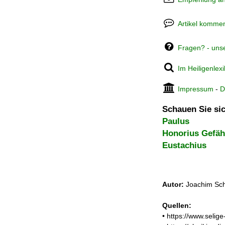
Artikel kommen
Fragen? - uns
Im Heiligenlex
Impressum
-
D
Schauen Sie sic
Paulus
Honorius Gefäh
Eustachius
Autor:
Joachim Sch
Quellen:
• https://www.selig