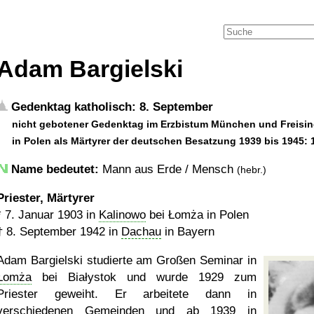
Adam Bargielski
Gedenktag katholisch: 8. September
nicht gebotener Gedenktag im Erzbistum München und Freising
in Polen als Märtyrer der deutschen Besatzung 1939 bis 1945: 
Name bedeutet:
Mann aus Erde / Mensch
(hebr.)
Priester, Märtyrer
*
7. Januar 1903
in
Kalinowo
bei Łomża in Polen
†
8. September 1942
in
Dachau
in Bayern
Adam Bargielski studierte am Großen Seminar in
Łomża
bei Białystok und wurde 1929 zum
Priester geweiht. Er arbeitete dann in
verschiedenen Gemeinden und ab 1939 in