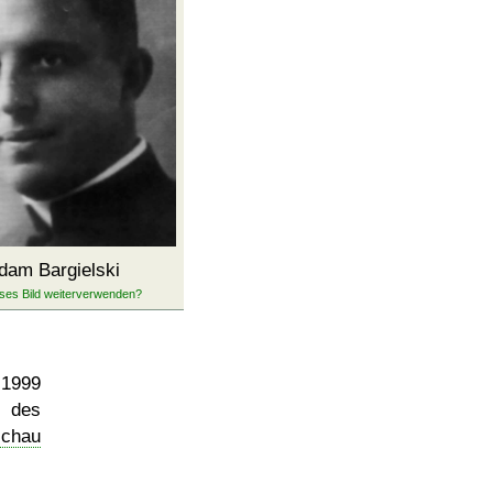
dam Bargielski
 1999
 des
chau