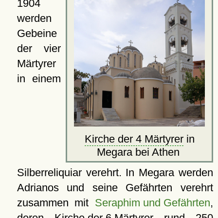
1904
werden
Gebeine
der vier
Märtyrer
in einem
Kirche der 4 Märtyrer
in
Megara bei Athen
Silberreliquiar verehrt. In Megara werden
Adrianos und seine Gefährten verehrt
zusammen mit
Seraphim und Gefährten
,
deren
Kirche der 6 Märtyrer
rund 250