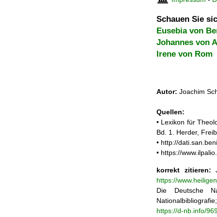
Schauen Sie sic
Eusebia von B
Johannes von 
Irene von Rom
Autor:
Joachim Sch
Quellen:
• Lexikon für Theol
Bd. 1. Herder, Frei
• http://dati.san.b
• https://www.ilpal
korrekt zitieren:
J
https://www.heilige
Die Deutsche Na
Nationalbibliograf
https://d-nb.info/9