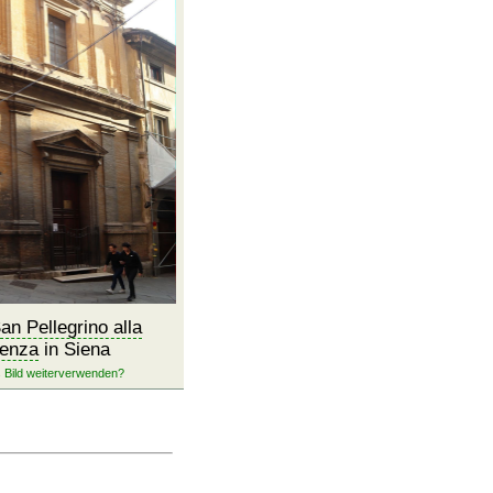
an Pellegrino alla
enza
in Siena