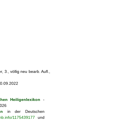
 3., völlig neu bearb. Aufl.,
20.09.2022
hen Heiligenlexikon
-
2026
on
in der Deutschen
-nb.info/1175439177
und