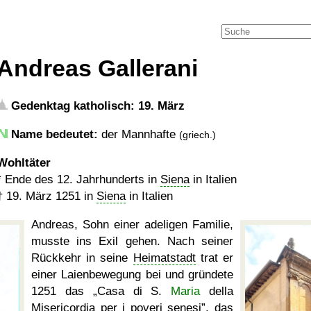
Andreas Gallerani
Gedenktag katholisch: 19. März
Name bedeutet:
der Mannhafte
(griech.)
Wohltäter
*
Ende des 12. Jahrhunderts in
Siena
in Italien
†
19. März 1251
in
Siena
in Italien
Andreas, Sohn einer adeligen Familie,
musste ins Exil gehen. Nach seiner
Rückkehr in seine
Heimatstadt
trat er
einer Laienbewegung bei und gründete
1251 das
Casa di S.
Maria
della
Misericordia per i poveri senesi
, das