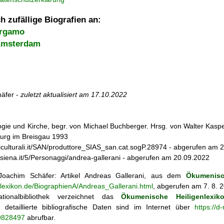
h zufällige Biografien an:
ergamo
Amsterdam
äfer -
zuletzt aktualisiert am
17.10.2022
ogie und Kirche, begr. von Michael Buchberger. Hrsg. von Walter Kasper,
burg im Breisgau 1993
eniculturali.it/SAN/produttore_SIAS_san.cat.sogP.28974 - abgerufen am 
io.siena.it/5/Personaggi/andrea-gallerani - abgerufen am 20.09.2022
oachim Schäfer: Artikel
Andreas Gallerani, aus dem
Ökumenisc
nlexikon.de/BiographienA/Andreas_Gallerani.html
, abgerufen am 7. 8. 
tionalbibliothek verzeichnet das
Ökumenische Heiligenlexik
ie; detaillierte bibliografische Daten sind im Internet über
https://d
69828497
abrufbar.