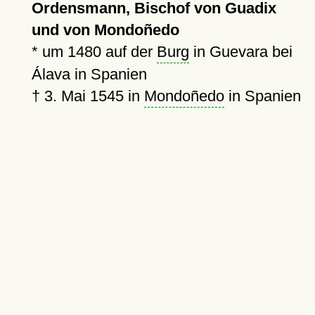
Ordensmann, Bischof von Guadix
und von Mondoñedo
*
um 1480
auf der
Burg
in Guevara bei
Álava in Spanien
†
3. Mai 1545
in
Mondoñedo
in Spanien