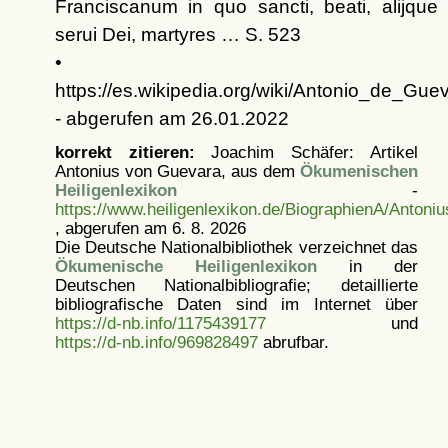
Franciscanum in quo sancti, beati, alijque
serui Dei, martyres … S. 523
•
https://es.wikipedia.org/wiki/Antonio_de_Gue
- abgerufen am 26.01.2022
korrekt zitieren:
Joachim Schäfer: Artikel
Antonius von Guevara, aus dem
Ökumenischen
Heiligenlexikon
-
https://www.heiligenlexikon.de/BiographienA/Anton
, abgerufen am 6. 8. 2026
Die Deutsche Nationalbibliothek verzeichnet das
Ökumenische Heiligenlexikon
in der
Deutschen Nationalbibliografie; detaillierte
bibliografische Daten sind im Internet über
https://d-nb.info/1175439177
und
https://d-nb.info/969828497
abrufbar.