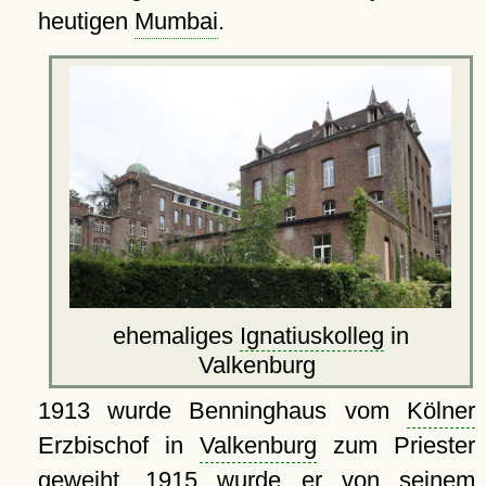
heutigen
Mumbai
.
ehemaliges
Ignatiuskolleg
in
Valkenburg
1913 wur­de Benninghaus vom
Kölner
Erzbischof in
Valkenburg
zum Priester
geweiht. 1915 wurde er von seinem