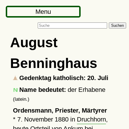
Menu
Suchen
August
Benninghaus
Gedenktag katholisch: 20. Juli
Name bedeutet:
der Erhabene
(latein.)
Ordensmann, Priester, Märtyrer
*
7. November 1880
in
Druchhorn
,
heute Ortsteil von Ankum bei