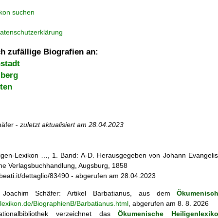
ikon suchen
atenschutzerklärung
h zufällige Biografien an:
stadt
lberg
ten
äfer -
zuletzt aktualisiert am
28.04.2023
iligen-Lexikon …, 1. Band: A-D. Herausgegeben von Johann Evangelis
he Verlagsbuchhandlung, Augsburg, 1858
ebeati.it/dettaglio/83490 - abgerufen am 28.04.2023
Joachim Schäfer: Artikel
Barbatianus, aus dem
Ökumenisch
nlexikon.de/BiographienB/Barbatianus.html
, abgerufen am 8. 8. 2026
tionalbibliothek verzeichnet das
Ökumenische Heiligenlexik