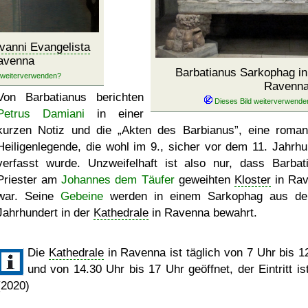
vanni Evangelista
avenna
Barbatianus Sarkophag i
Ravenn
Von Barbatianus
berichten
Petrus Damiani
in einer
kurzen Notiz und die
Akten des Barbianus
, eine roman
Heiligenlegende, die wohl im 9., sicher vor dem 11. Jahrhu
verfasst wurde. Unzweifelhaft ist also nur, dass Barbat
Priester am
Johannes dem Täufer
geweihten
Kloster
in Ra
war. Seine
Gebeine
werden in einem Sarkophag aus de
Jahrhundert in der
Kathedrale
in Ravenna bewahrt.
Die
Kathedrale
in Ravenna ist täglich von 7 Uhr bis 1
und von 14.30 Uhr bis 17 Uhr geöffnet, der Eintritt ist
(2020)