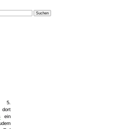
Suchen
s 5.
 dort
s
ein
zudem