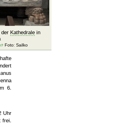
n der
Kathedrale
in
a
Foto: Sailko
hafte
ndert
ianus
venna
m 6.
2 Uhr
 frei.