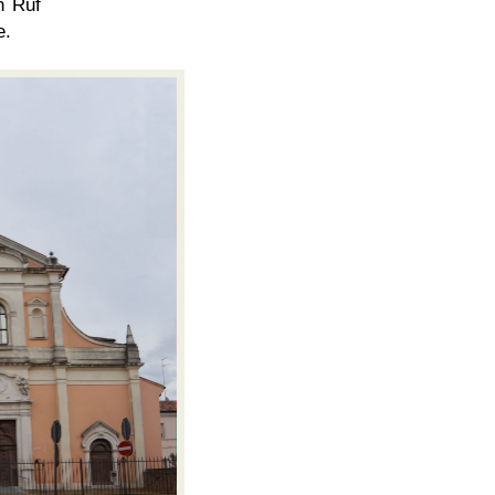
n Ruf
e.