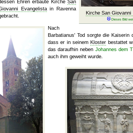
dessen Ehren erbaute Kirche
San
Giovanni Evangelista
in Ravenna
Kirche San Giovanni 
gebracht.
Nach
Barbatianus' Tod sorgte die Kaiserin d
dass er in seinem
Kloster
bestattet w
das daraufhin neben
Johannes dem T
auch ihm geweiht wurde.