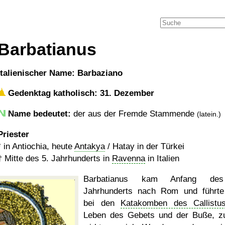
Barbatianus
italienischer Name: Barbaziano
Gedenktag katholisch: 31. Dezember
Name bedeutet:
der aus der Fremde Stammende
(latein.)
Priester
* in Antiochia, heute
Antakya
/ Hatay in der Türkei
†
Mitte des 5. Jahrhunderts
in
Ravenna
in Italien
Barbatianus kam Anfang de
Jahrhunderts nach Rom und führte
bei den
Katakomben des Callistu
Leben des Gebets und der Buße, 