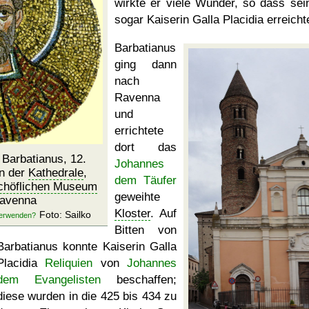
wirkte er viele Wunder, so dass sei
sogar Kaiserin Galla Placidia erreicht
Barbatianus
ging dann
nach
Ravenna
und
errichtete
dort das
Barbatianus, 12.
Johannes
in der
Kathedrale
,
dem Täufer
chöflichen Museum
geweihte
Ravenna
Kloster
. Auf
Foto: Sailko
Bitten von
Barbatianus konnte Kaiserin Galla
Placidia
Reliquien
von
Johannes
dem Evangelisten
beschaffen;
diese wurden in die 425 bis 434 zu