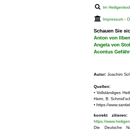
Im Heiligenlex
Impressum
-
D
Schauen Sie sic
Anton von Ilben
Angela von Sto
Acontus Gefähr
Autor:
Joachim Sch
Quellen:
• Vollständiges He
Heim, B. Schmid'sc
• https://www.santi
korrekt zitieren:
https://www.heilige
Die Deutsche Na