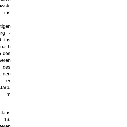
wski
 ins
tigen
urg -
 ins
ch
n des
eren
 des
t den
e er
tarb.
e im
slaus
am
13.
teren