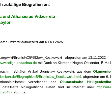
h zufällige Biografien an:
a und Athanasius Vidaurreta
abylon
äfer -
zuletzt aktualisiert am
03.03.2026
edia.org/wiki/Bronis%C5%82aw_Kostkowski - abgerufen am 13.11.2022
www.selige-kzdachau.de
mit Dank an Klemens Hogen-Ostlender, E-Mai
oachim Schäfer: Artikel
Bronisław Kostkowski, aus dem
Ökumenisc
nlexikon.de/BiographienB/Bronislaw_Kostkowski.html
, abgerufen am 6. 
tionalbibliothek verzeichnet das
Ökumenische Heiligenlexik
ie; detaillierte bibliografische Daten sind im Internet über
https://d
69828497
abrufbar.