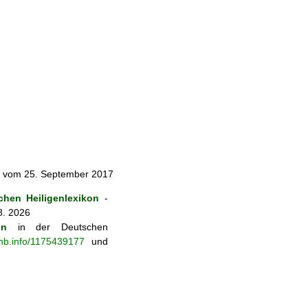
l vom 25. September 2017
hen Heiligenlexikon
-
8. 2026
on
in der Deutschen
-nb.info/1175439177
und