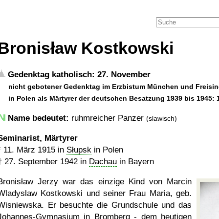
Bronisław Kostkowski
Gedenktag katholisch: 27. November
nicht gebotener Gedenktag im Erzbistum München und Freising
in Polen als Märtyrer der deutschen Besatzung 1939 bis 1945: 
Name bedeutet:
ruhmreicher Panzer
(slawisch)
Seminarist, Märtyrer
*
11. März 1915
in
Słupsk
in Polen
†
27. September 1942
in
Dachau
in Bayern
Bronisław Jerzy war das einzige Kind von Marcin
Wladyslaw Kostkowski und seiner Frau Maria, geb.
Wisniewska. Er besuchte die Grundschule und das
Johannes-Gymnasium in Bromberg - dem heutigen