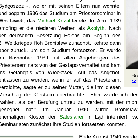
Bydgoszcz
-, wo er mit seinen Eltern nun wohnte,
und begann 1936 das Studium am Priesterseminar in
Włocławek
, das
Michael Kozal
leitete. Im April 1939
empfing er die niederen Weihen als
Akolyth
. Nach
der deutschen Besetzung Polens am Beginn des
2. Weltkrieges floh Bronisław zunächst, kehrte dann
aber zurück, um sein Studium fortsetzen. Er wurde
im November 1939 mit allen Angehörigen des
Priesterseminars von der Gestapo verhaftet und kam
ins Gefängnis von Włocławek. Auf das Angebot,
Br
entlassen zu werden, wenn er auf das Priesteramt
verzichte, sagte er zu seiner Mutter, die ihm diesen
Vorschlag der Gestapo überbrachte:
Eher würde ich de
wählen, als der Berufung untreu zu werden, mit der mich
gesegnet hat.
Im Januar 1940 wurde Bronisła
ehemaligen
Kloster
der
Salesianer
in Ląd interniert, w
Seminaristen zunächst ihre Studien fortsetzen konnten.
Ende August 1940 wurde