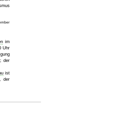
smus
ember
en
im
0 Uhr
igung
; der
au
ist
, der