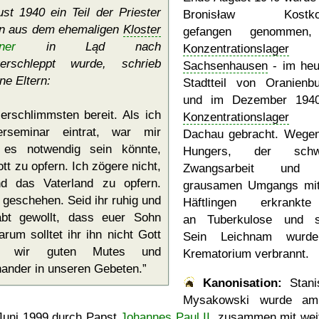
st 1940 ein Teil der Priester
Bronisław Kostko
en aus dem ehemaligen
Kloster
gefangen genommen,
ner
in Ląd nach
Konzentrationslager
erschleppt wurde, schrieb
Sachsenhausen
- im heu
ne Eltern:
Stadtteil von Oranienb
und im Dezember 1940
erschlimmsten bereit. Als ich
Konzentrationslager
na
erseminar eintrat, war mir
Dachau gebracht. Wege
 es notwendig sein könnte,
Hungers, der schw
tt zu opfern. Ich zögere nicht,
Zwangsarbeit und
d das Vaterland zu opfern.
grausamen Umgangs mi
l geschehen. Seid ihr ruhig und
Häftlingen erkrankt
bt gewollt, dass euer Sohn
an Tuberkulose und s
arum solltet ihr ihn nicht Gott
Sein Leichnam wurd
en wir guten Mutes und
Krematorium verbrannt.
nander in unseren Gebeten.
Kanonisation:
Stani
Mysakowski wurde 
Juni 1999
durch Papst
Johannes Paul II.
zusammen mit wei