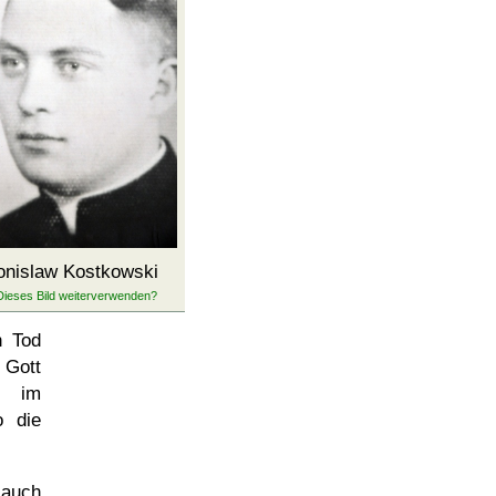
onislaw Kostkowski
n Tod
 Gott
w im
o die
 auch