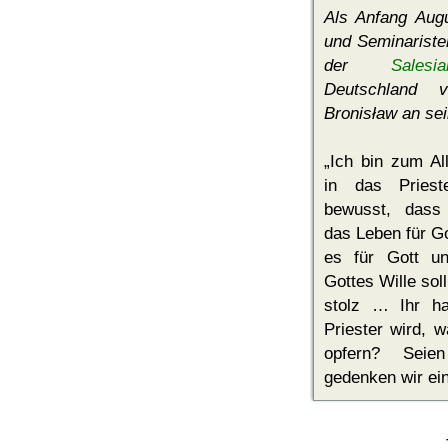
Als Anfang Augu
und Seminarist
der
Salesia
Deutschland v
Bronisław an sei
Ich bin zum All
in das Priest
bewusst, dass
das Leben für Go
es für Gott un
Gottes Wille sol
stolz … Ihr ha
Priester wird, w
opfern? Sei
gedenken wir ei