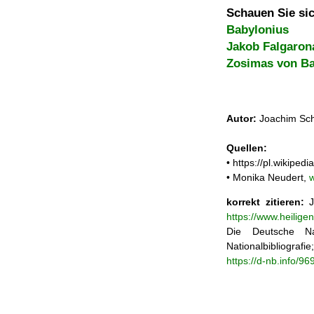
Schauen Sie sic
Babylonius
Jakob Falgaron
Zosimas von B
Autor:
Joachim Sch
Quellen:
• https://pl.wikip
• Monika Neudert,
korrekt zitieren:
J
https://www.heilige
Die Deutsche Na
Nationalbibliograf
https://d-nb.info/9