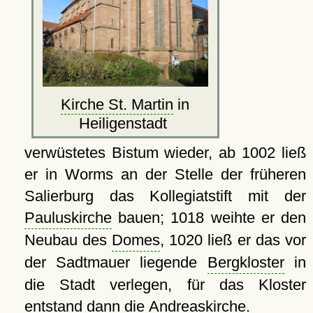
Kirche St. Martin
in
Heiligenstadt
verwüstetes Bistum wieder, ab 1002 ließ
er in Worms an der Stelle der früheren
Salierburg das Kollegiatstift mit der
Pauluskirche
bauen; 1018 weihte er den
Neubau des
Domes
, 1020 ließ er das vor
der Sadtmauer liegende
Bergkloster
in
die Stadt verlegen, für das Kloster
entstand dann die
Andreaskirche
.