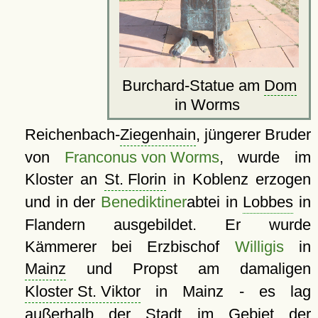
Burchard-Statue am
Dom
in Worms
Reichenbach-
Ziegenhain
, jüngerer Bruder
von
Franconus von Worms
, wurde im
Kloster an
St. Florin
in Koblenz erzogen
und in der
Benediktiner
abtei in
Lobbes
in
Flandern ausgebildet. Er wurde
Kämmerer bei Erzbischof
Willigis
in
Mainz
und Propst am damaligen
Kloster St. Viktor
in Mainz - es lag
außerhalb der Stadt im Gebiet der