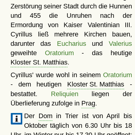
Zerstörung seiner Stadt durch die Hunnen
und 455 die Unruhen nach der
Ermordung von Kaiser Valentinian III.
Cyrillus ließ mehrere Kirchen bauen,
darunter das
Eucharius
und
Valerius
geweihte
Oratorium
- das heutige
Kloster St. Matthias
.
Cyrillus' wurde wohl in seinem
Oratorium
- dem heutigen
Kloster St. Matthias
-
bestattet.
Reliquien
liegen der
Überlieferung zufolge in
Prag
.
Der
Dom
in Trier ist von April bis
Oktober täglich von 6.30 Uhr bis 18
Uhr, im Winter nur bis 17.30 Uhr geöffnet;