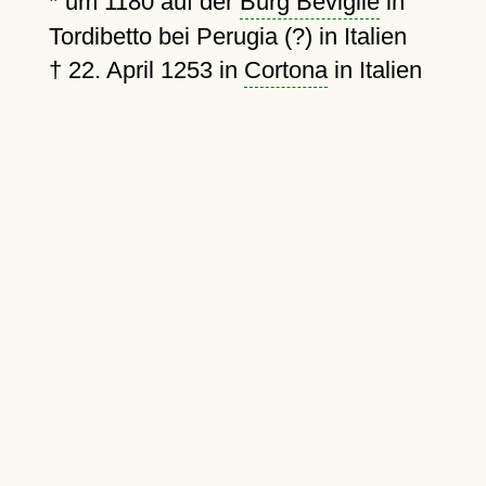
*
um 1180
auf der
Burg Beviglie
in
Tordibetto bei Perugia (?) in Italien
†
22. April 1253
in
Cortona
in Italien