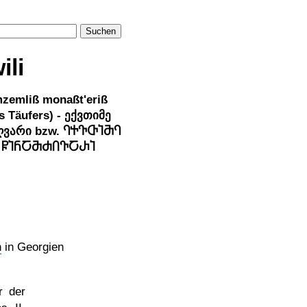
Suchen
ili
mzemliß monaßt'eriß
s Täufers) - ექვთიმე
ღვარი bzw. ႤႵႥႧႨႫႤ
 ႼႨႬႠႫႻႶႥႠႰႨ
n
in Georgien
r der