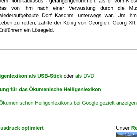
dem Nordkaukasus - gefangengenommen, als er vom Klost
das von ihm nach einer Verwüstung durch die Mus
wiederaufgebaute Dorf Kaschmi unterwegs war. Um ih
Leben zu retten, zahlte der König von Georgien, Georg XII.
Entführern ein Lösegeld.
igenlexikon als USB-Stick
oder
als DVD
ng für das Ökumenische Heiligenlexikon
Ökumenischen Heiligenlexikons bei Google gezielt anzeigen
usdruck optimiert
Unser
Re