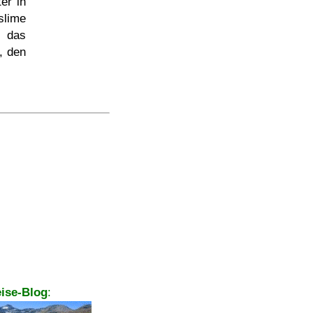
er in
lime
m das
, den
ise-Blog
: