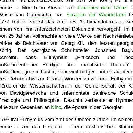
Fürsten Tschawtschawadse. Zur Zeit von König Heraklio
wurde er Mönch im Kloster von
Johannes dem Täufer
in
Wüste von
Garedscha
, das
Serapion der Wundertäter
lei
1777 trat er selbst das Amt des
Archimandriten
an, wie
einem von ihm unterzeichneten Dokument hervorgeht. Im 
von 25 Jahren vollbrachte er viele Werke der Nächstenlieb
wirkte als Beichtvater von Georg XII., dem letzten georgi
König. Der georgische Schriftsteller Johannes Bagra
schreibt, dass Euthymius
Philosoph und Theol
außerordentlicher Prediger über moralische Themen
außerdem
großer Faster, sehr weit fortgeschritten auf de
des Gebetes bis zur Gnade, Wunder zu wirken
. Euthymiu
Förderer der Wissenschaften in der Gemeinschaft der Kl
von Davidgaredscha und unterrichtete zahlreiche Schül
Theologie und Philosophie. Dazuhin verfasste er Hymne
eine zum Gedenken an
Nino
, die Apostelin der Georgier.
1798 trat Euthymius vom Amt des Oberen zurück. Im selben
wurde er von den Lesgiern - einem muslimischen Stam