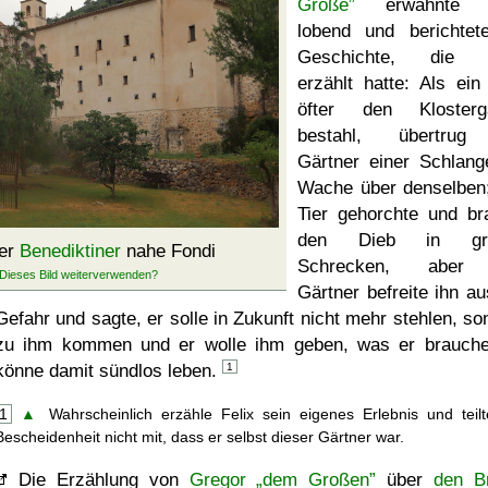
Große”
erwähnte F
lobend und berichtet
Geschichte, die F
erzählt hatte: Als ein
öfter den Klosterg
bestahl, übertrug
Gärtner einer Schlang
Wache über denselben
Tier gehorchte und br
den Dieb in gr
er
Benediktiner
nahe Fondi
Schrecken, aber
Gärtner befreite ihn au
Gefahr und sagte, er solle in Zukunft nicht mehr stehlen, so
zu ihm kommen und er wolle ihm geben, was er brauch
könne damit sündlos leben.
1
1
▲
Wahrscheinlich erzähle Felix sein eigenes Erlebnis und teil
Bescheidenheit nicht mit, dass er selbst dieser Gärtner war.
Die Erzählung von
Gregor „dem Großen”
über
den B