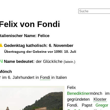
Felix von Fondi
italienischer Name: Felice
Gedenktag katholisch: 6. November
Übertragung der Gebeine vor 1090: 10. Juli
Name bedeutet:
der Glückliche
(latein.)
Mönch
†
im 6. Jahrhundert in
Fondi
in Italien
Felix w
Benediktiner
mönch im
gegründeten
Kloster
n
Fondi. Papst
Gregor