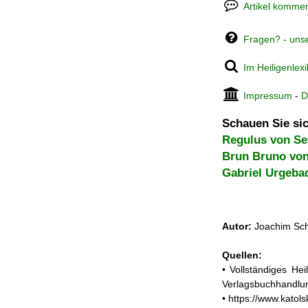
Artikel kommen
Fragen? - uns
Im Heiligenlex
Impressum
-
D
Schauen Sie sic
Regulus von Se
Brun Bruno von
Gabriel Urgeba
Autor:
Joachim Sch
Quellen:
• Vollständiges He
Verlagsbuchhandlun
• https://www.katols