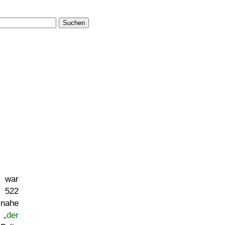
Suchen
ar
 522
ahe
 „der