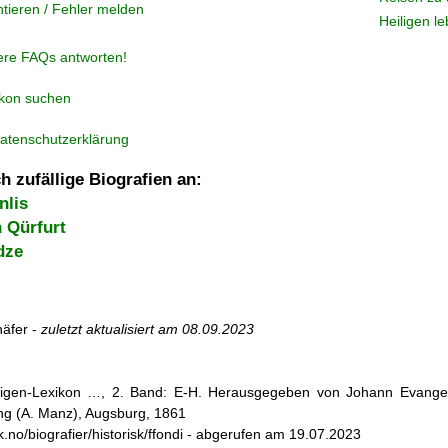
tieren / Fehler melden
Heiligen l
ere FAQs antworten!
ikon suchen
atenschutzerklärung
h zufällige Biografien an:
nlis
 Qürfurt
dze
äfer -
zuletzt aktualisiert am
08.09.2023
iligen-Lexikon …, 2. Band: E-H. Herausgegeben von Johann Evangeli
g (A. Manz), Augsburg, 1861
k.no/biografier/historisk/ffondi - abgerufen am 19.07.2023