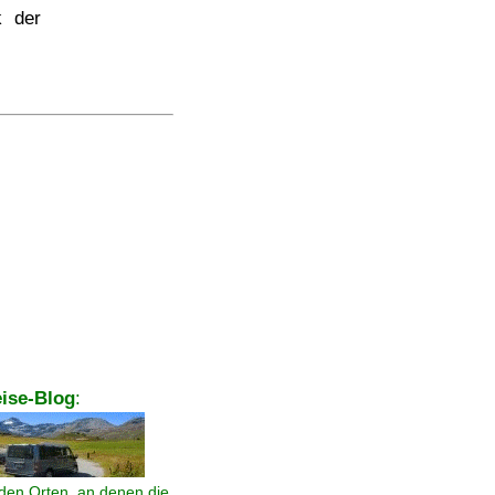
k der
ise-Blog
:
den Orten, an denen die