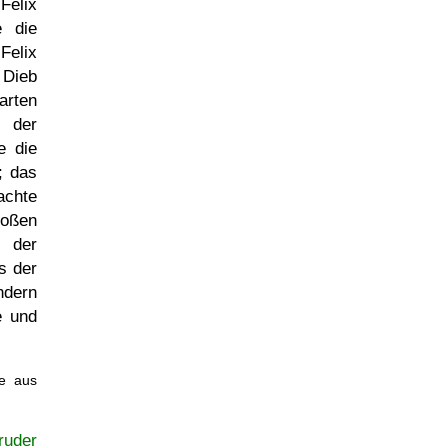
elix
e die
elix
 Dieb
arten
 der
e die
; das
achte
oßen
 der
s der
ndern
e und
te aus
ruder