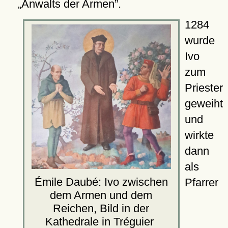
Anwalts der Armen
.
1284
wurde
Ivo
zum
Priester
geweiht
und
wirkte
dann
als
Émile Daubé: Ivo zwischen
Pfarrer
dem Armen und dem
Reichen, Bild in der
Kathedrale
in Tréguier