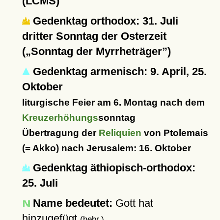
(LCMS)
Gedenktag orthodox: 31. Juli
dritter Sonntag der Osterzeit
(
Sonntag der Myrrheträger
)
Gedenktag armenisch: 9. April, 25.
Oktober
liturgische Feier am 6. Montag nach dem
Kreuzerhöhungs
sonntag
Übertragung der
Reliquien
von Ptolemais
(= Akko) nach Jerusalem: 16. Oktober
Gedenktag äthiopisch-orthodox:
25. Juli
Name bedeutet:
Gott hat
hinzugefügt
(hebr.)