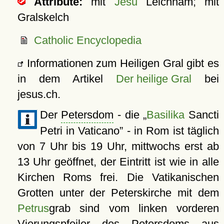
Attribute:
mit
Jesu
Leichnam; mit
Gralskelch
Catholic Encyclopedia
Informationen zum Heiligen Gral gibt es
in dem Artikel
Der heilige Gral
bei
jesus.ch.
Der
Petersdom
- die
Basilika
Sancti
Petri in Vaticano
- in Rom ist täglich
von 7 Uhr bis 19 Uhr, mittwochs erst ab
13 Uhr geöffnet, der Eintritt ist wie in alle
Kirchen Roms frei. Die Vatikanischen
Grotten unter der Peterskirche mit dem
Petrus
grab sind vom linken vorderen
Vierungspfeiler des Petersdoms aus